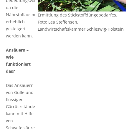
bedeutungsvoll,
Pflanzenschutzberatung
Obstbau
da die
Nährstoffausnutzung
Ermittlung des Stickstoffdüngebedarfes.
Anbauberatung
Haus- und Kleingarten
erheblich
Foto: Lea Steffensen,
gesteigert
Landwirtschaftskammer Schleswig-Holstein
Grünlandberatung
Thea und Bruno Tietgen Stiftung
werden kann.
ELER Grünlandberatung
Ansäuern –
Wie
Innovationsberatung EIP-Förderung
funktioniert
das?
Beratung in der Tierhaltung
Das Ansäuern
Beratung für den ökologischen Landbau
von Gülle und
flüssigen
Bau-, Energie- und Technikberatung
Gärrückständen
kann mit Hilfe
von
Schwefelsäure