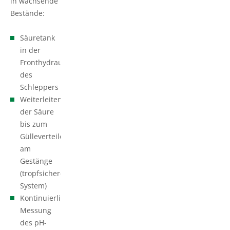
in wachsende
Bestände:
Säuretank
in der
Fronthydraulik
des
Schleppers
Weiterleiten
der Säure
bis zum
Gülleverteiler
am
Gestänge
(tropfsicheres
System)
Kontinuierliche
Messung
des pH-