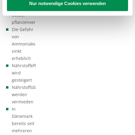
Mangan
Nur notwendige Cookies verwenden
werden
besser
pflanzenverfügbar
Die Gefahr
von
Ammoniakverlusten
sinkt
erheblich
Nährstoffeffizienz
wird
gesteigert
Nährstoffüberschüsse
werden
vermieden
In
Dänemark
bereits seit
mehreren