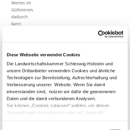
Wertes im
Güllestrom,
dadurch
kann
erforderliche
Säuremenge
genau
dosiert
Diese Webseite verwendet Cookies
werden
Die Landwirtschaftskammer Schleswig-Holstein und
(Ziel-pH-
unsere Drittanbieter verwenden Cookies und ähnliche
Wert: 6,0 –
Technologien zur Bereitstellung, Aufrechterhaltung und
6,5)
Verbesserung unserer Website. Wenn Sie damit
Befüllen
einverstanden sind, nutzen wir dafür die gewonnenen
des
Daten und die damit verbundenen Analysen.
Säuretanks
Sie können „Cookies zulassen“ wählen, um diesen
durch
Verwendungen zuzustimmen oder auf „Auswahl
externe
erlauben“ klicken, um Einschränkungen
Dienstleister
vorzunehmen. Über „Details zeigen“ gelangen Sie zu
Einwilligungsauswahl