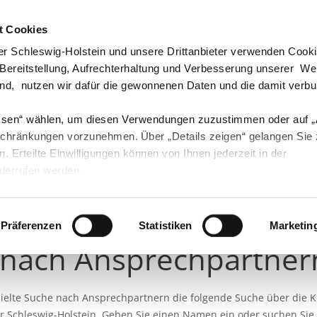
t Cookies
echpartner & Berater
Visit us at #Youtube
Visit us at #Instagram
Visit us at #Instagram
r Schleswig-Holstein und unsere Drittanbieter verwenden Cook
 Bereitstellung, Aufrechterhaltung und Verbesserung unserer W
ind, nutzen wir dafür die gewonnenen Daten und die damit verb
ssen“ wählen, um diesen Verwendungen zuzustimmen oder auf 
Landwirtschaft
Öko
Forst
Fischerei
schränkungen vorzunehmen. Über „Details zeigen“ gelangen Sie
en. Erteilte Einwilligungen können von Ihnen jederzeit in der
derrufen werden.
Präferenzen
Statistiken
Marketin
 nach Ansprechpartner
ezielte Suche nach Ansprechpartnern die folgende Suche über die 
 Schleswig-Holstein. Geben Sie einen Namen ein oder suchen Sie