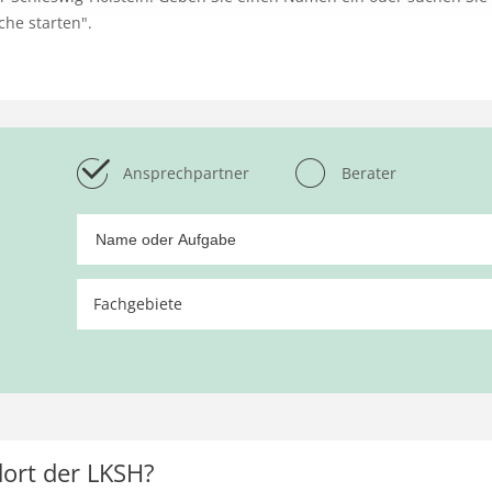
che starten".
Ansprechpartner
Berater
Fachgebiete
alles auswählen
alles abwählen
Aquakultur und Binnenfischerei
ort der LKSH?