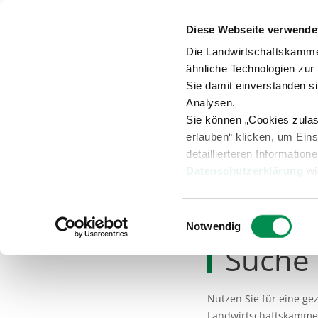
Diese Webseite verwende
Anspr
Die Landwirtschaftskamme
ähnliche Technologien zur
Sie damit einverstanden s
Analysen.
Sie können „Cookies zula
Versuche
Beratung
Übersicht
erlauben“ klicken, um Ein
detaillierteren Information
Datenschutzerklärung
wi
Ansprechpartner & Berater
Einwilligungsauswahl
Notwendig
Suche
Nutzen Sie für eine g
Landwirtschaftskammer