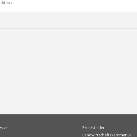
nktion.
Arbeitnehmerberatung
Ausbildungsberatung Agrarberufe
Ausbildungsberatung Bildung und Beratung
Ausbildungsberatung Fachkraft Agrarservice
Ausbildungsberatung Fischerei
Ausbildungsberatung Forstwirt/in und Revierjäge
Ausbildungsberatung Gartenbau
esse
Projekte der
Landwirtschaftskammer SH