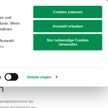
+49 4331 9453-0
Cookies zulassen
ies und
ebsite. Wenn
Auswahl erlauben
undenen
Nur notwendige Cookies
„Auswahl
Gartenbau
Bildung
Landleben
verwenden
 zu
g
Details zeigen
n
Kontaktdatenbank der
 einen Fachbereich aus