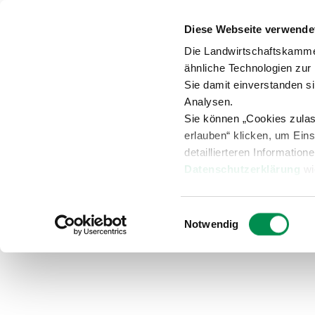
Diese Webseite verwende
Anspr
Die Landwirtschaftskamme
ähnliche Technologien zur
Sie damit einverstanden s
Analysen.
Sie können „Cookies zula
Versuche
Beratung
Übersicht
erlauben“ klicken, um Ein
detaillierteren Information
Datenschutzerklärung
wi
Beratung
Ausbildungsberatu
Einwilligungsauswahl
Notwendig
Ausbildungsberatung G