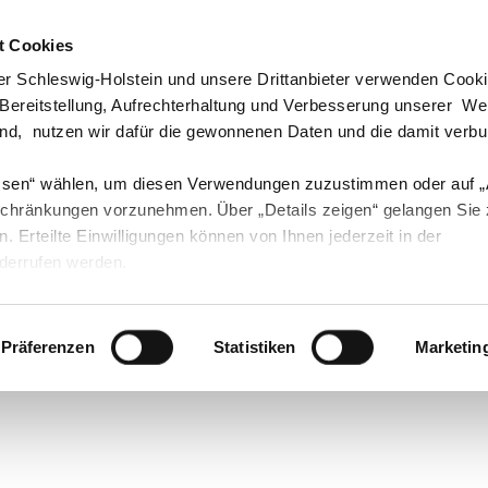
t Cookies
echpartner & Berater
Visit us at #Youtube
Visit us at #Instagram
Visit us at #Instagram
r Schleswig-Holstein und unsere Drittanbieter verwenden Cook
 Bereitstellung, Aufrechterhaltung und Verbesserung unserer W
ind, nutzen wir dafür die gewonnenen Daten und die damit verb
ssen“ wählen, um diesen Verwendungen zuzustimmen oder auf 
Landwirtschaft
Öko
Forst
Fischerei
schränkungen vorzunehmen. Über „Details zeigen“ gelangen Sie
en. Erteilte Einwilligungen können von Ihnen jederzeit in der
derrufen werden.
ng Grüne Berufe
Präferenzen
Statistiken
Marketin
rüne Berufe