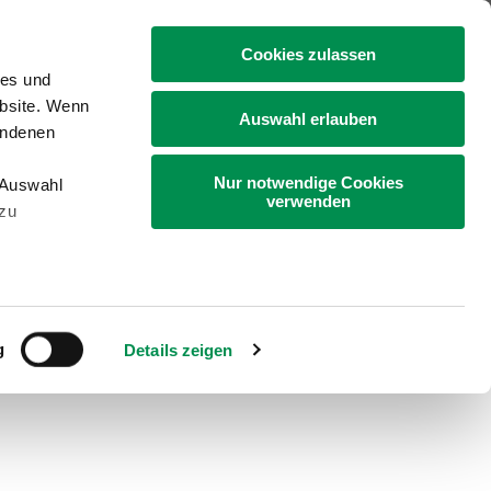
+49 4331 9453-0
Cookies zulassen
ies und
ebsite. Wenn
Auswahl erlauben
undenen
Nur notwendige Cookies
„Auswahl
Gartenbau
Bildung
Landleben
verwenden
 zu
g
Details zeigen