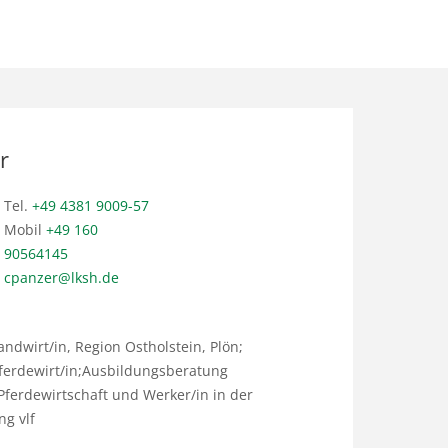
r
Tel.
+49 4381 9009-57
Mobil
+49 160
90564145
cpanzer@lksh.de
dwirt/in, Region Ostholstein, Plön;
ferdewirt/in;Ausbildungsberatung
 Pferdewirtschaft und Werker/in in der
ng vlf