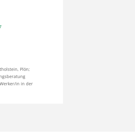
7
holstein, Plön;
ungsberatung
 Werker/in in der