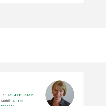
Tel.
+49 170 5611551
Mobil
+49 170
5611551
buhl@lksh.de
ndwirt/in Regionen Segeberg, Stormarn, Hzgt.
Tel.
+49 4331 841415
Mobil
+49 175