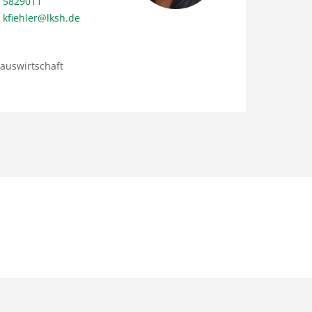
5829011
kfiehler@lksh.de
auswirtschaft