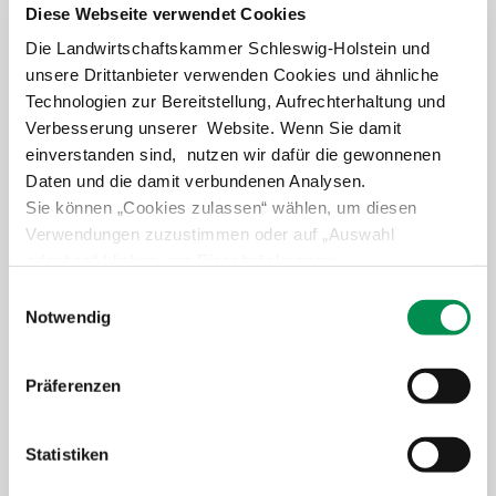
Pflanzenschutzberatung
Obstbau
Diese Webseite verwendet Cookies
Die Landwirtschaftskammer Schleswig-Holstein und
Anbauberatung
Haus- und Kleingarten
unsere Drittanbieter verwenden Cookies und ähnliche
Technologien zur Bereitstellung, Aufrechterhaltung und
Grünlandberatung
Thea und Bruno Tietgen Stiftung
Verbesserung unserer Website. Wenn Sie damit
einverstanden sind, nutzen wir dafür die gewonnenen
ELER Grünlandberatung
Daten und die damit verbundenen Analysen.
Sie können „Cookies zulassen“ wählen, um diesen
Innovationsberatung EIP-Förderung
Beratung Kooperation
Verwendungen zuzustimmen oder auf „Auswahl
erlauben“ klicken, um Einschränkungen
Beratung in der Tierhaltung
vorzunehmen. Über „Details zeigen“ gelangen Sie zu
Weiter lesen
Einwilligungsauswahl
detaillierteren Informationen. Erteilte Einwilligungen
Notwendig
Beratung für den ökologischen Landbau
können von Ihnen jederzeit in der
Datenschutzerklärung
widerrufen werden.
Bau-, Energie- und Technikberatung
Präferenzen
Statistiken