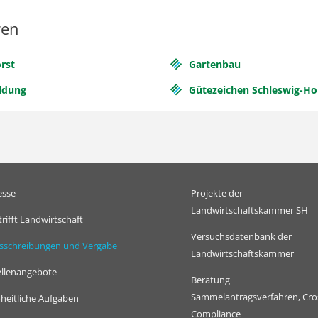
ren
rst
Gartenbau
ldung
Gütezeichen Schleswig-Ho
esse
Projekte der
Landwirtschaftskammer SH
trifft Landwirtschaft
Versuchsdatenbank der
sschreibungen und Vergabe
Landwirtschaftskammer
ellenangebote
Beratung
Sammelantragsverfahren, Cro
heitliche Aufgaben
Compliance