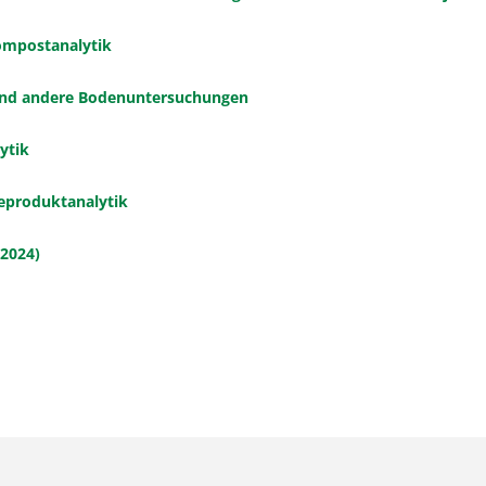
ompostanalytik
und andere Bodenuntersuchungen
ytik
eproduktanalytik
2024)