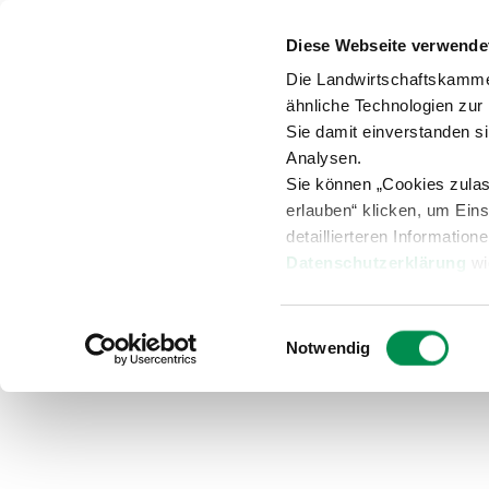
Diese Webseite verwende
Anspr
Die Landwirtschaftskamme
ähnliche Technologien zur
Sie damit einverstanden s
Analysen.
Sie können „Cookies zula
Versuche
Beratung
Übersicht
erlauben“ klicken, um Ein
detaillierteren Information
Datenschutzerklärung
wi
Ausschreibungen und Vergabe
Einwilligungsauswahl
Notwendig
Ausschreibungen und 