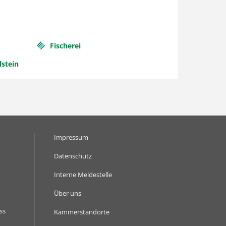
Fischerei
lstein
Impressum
Datenschutz
Interne Meldestelle
Über uns
ss
Kammerstandorte