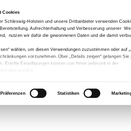
t Cookies
echpartner & Berater
Visit us at #Youtube
Visit us at #Instagram
Visit us at #Instagram
r Schleswig-Holstein und unsere Drittanbieter verwenden Cook
 Bereitstellung, Aufrechterhaltung und Verbesserung unserer W
ind, nutzen wir dafür die gewonnenen Daten und die damit verb
ssen“ wählen, um diesen Verwendungen zuzustimmen oder auf 
Landwirtschaft
Öko
Forst
Fischerei
schränkungen vorzunehmen. Über „Details zeigen“ gelangen Sie
en. Erteilte Einwilligungen können von Ihnen jederzeit in der
derrufen werden.
Präferenzen
Statistiken
Marketin
Vergabe