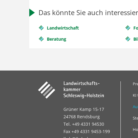
Das könnte Sie auch interessie
Landwirtschaft
Fo
Beratung
Bi
Pr
KI 
Au
Grüner Kamp 15-17
24768 Rendsburg
St
Tel. +49 4331 94530
Ho
Fax +49 4331 9453-199