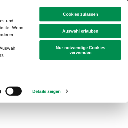
+49 4331 9453-0
Cookies zulassen
ies und
ebsite. Wenn
Auswahl erlauben
undenen
Nur notwendige Cookies
„Auswahl
Gartenbau
Bildung
Landleben
verwenden
 zu
g
Details zeigen