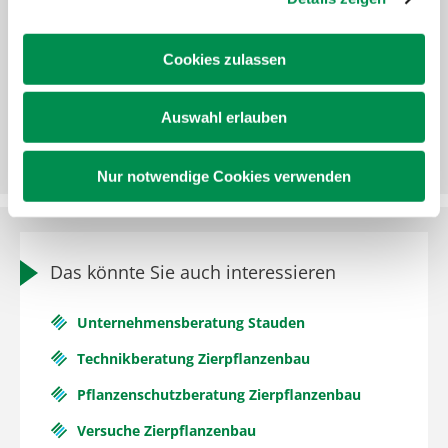
tbalster@lksh.de
Cookies zulassen
Baumschule, Weihnachtsbaumkulturen, Stauden,
Pflanzenschutzberatung, Versuchswesen,
Schaderregerüberwachung, Genehmigungen § 22 (2)
Auswahl erlauben
Nur notwendige Cookies verwenden
Das könnte Sie auch interessieren
Unternehmensberatung Stauden
Technikberatung Zierpflanzenbau
Pflanzenschutzberatung Zierpflanzenbau
Versuche Zierpflanzenbau