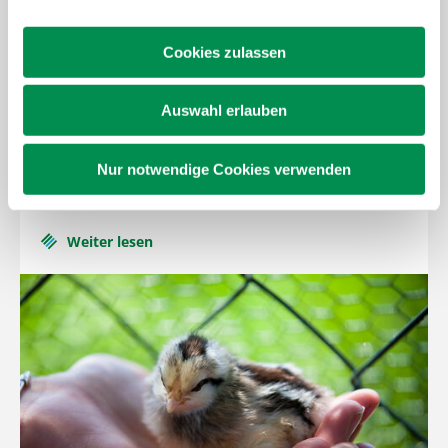
Mehr zum Thema
Aktuelles
Cookies zulassen
Auswahl erlauben
Greencare Soziale Angebote auf dem
Nur notwendige Cookies verwenden
Bauernhof
Weiter lesen