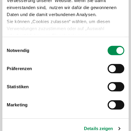
Verbesserung unserer Website. Wenn Sie damit
einverstanden sind, nutzen wir dafür die gewonnenen
Daten und die damit verbundenen Analysen.
Sie können „Cookies zulassen“ wählen, um diesen
Verwendungen zuzustimmen oder auf „Auswahl
erlauben“ klicken, um Einschränkungen
Urlaub auf dem Bauernhof
vorzunehmen. Über „Details zeigen“ gelangen Sie zu
Einwilligungsauswahl
detaillierteren Informationen. Erteilte Einwilligungen
Notwendig
Weiter lesen
können von Ihnen jederzeit in der
Datenschutzerklärung
widerrufen werden.
Präferenzen
Statistiken
Marketing
Details zeigen