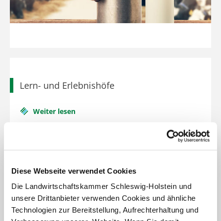
Pflanzenschutzberatung
Obstbau
Anbauberatung
Haus- und Kleingarten
Grünlandberatung
Thea und Bruno Tietgen Stiftung
ELER Grünlandberatung
Lern- und Erlebnishöfe
Innovationsberatung EIP-Förderung
Weiter lesen
Beratung in der Tierhaltung
Beratung für den ökologischen Landbau
Bau-, Energie- und Technikberatung
Diese Webseite verwendet Cookies
Die Landwirtschaftskammer Schleswig-Holstein und
unsere Drittanbieter verwenden Cookies und ähnliche
Technologien zur Bereitstellung, Aufrechterhaltung und