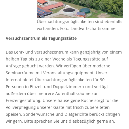
Ökokonto
Aus-, Fort- und Weiterbildung
Ausbildungsplätze
Gütezeichen Schleswig-Holstein
Beratung in Einkommenskombinationen
Ökologischer Landbau
Weihnachtsbaumkulturen
Planung und Gutachten
Ausbildungsberatung
Einkaufen beim Erzeuger
Beratung zur Hofübergabe
Umwelt- und Gewässerschutz
Zierpflanzenbau
Übernachtungsmöglichkeiten sind ebenfalls
Baumkontrollen
Fort- und Weiterbildung
Haus- und Kleingarten
vorhanden. Foto: Landwirtschaftskammer
Gemeinsam gegen psychische Belastungen in der
Landwirtschaftliches Bauen und Energietechnik
Stauden
Versuchszentrum als Tagungsstätte
Landwirtschaft
Waldbestattung
Praktikum
Garten- und Balkontipps
Garten- und Landschaftsbau
Das Lehr- und Versuchszentrum kann ganzjährig von einem
Sozioökonomische Beratung
Ausbilder und Ausbildungsbetrieb
halben Tag bis zu einer Woche als Tagungsstätte auf
Öffentliches Grün
Anfrage gebucht werden. Wir verfügen über moderne
Vorsorge- und Versicherungsberatung
Lernen durch Erleben
Seminarräume mit Veranstaltungsequipment. Unser
Golfrasen
Internat bietet Übernachtungsmöglichkeiten für 90
Mediation und Konfliktberatung
Partner
Personen in Einzel- und Doppelzimmern und verfügt
Friedhofsgärtnerei
außerdem über mehrere Aufenthaltsräume zur
Beratung zur Bilanzierung gemäß
Freizeitgestaltung. Unsere hauseigene Küche sorgt für die
Düngeverordnung
Gemüsebau
Vollverpflegung unserer Gäste mit frisch zubereiteten
Speisen. Sonderwünsche und Diätgerichte berücksichtigen
Beratung EG-Wasserrahmenrichtlinie (WRRL)
Spargelanbau
wir gern. Bitte sprechen Sie uns diesbezüglich gerne an.