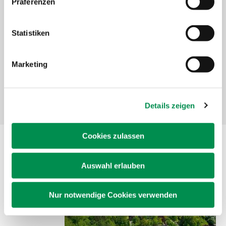
Präferenzen
Thiensen 16
25373 Ellerhoop
Statistiken
Tel.
+49 4120 7068-100
gbz@lksh.de
Marketing
*Beratungsdienste Landwirtschaft umfassen:
Bildungsbeauftragte, Sozioökonomische Beratung,
Einkommensalternation/Frauen im Agrarbereich,
Details zeigen
Unternehmensberatung
Cookies zulassen
Lehranstalt für Forstwirtschaft
Auswahl erlauben
Nur notwendige Cookies verwenden