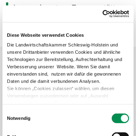
Ansprechpartner Tagungsstätte
Gartenbauzentrum Ellerhoop
Diese Webseite verwendet Cookies
Die Landwirtschaftskammer Schleswig-Holstein und
unsere Drittanbieter verwenden Cookies und ähnliche
Technologien zur Bereitstellung, Aufrechterhaltung und
Verbesserung unserer Website. Wenn Sie damit
einverstanden sind, nutzen wir dafür die gewonnenen
Daten und die damit verbundenen Analysen.
Sie können „Cookies zulassen“ wählen, um diesen
Verwendungen zuzustimmen oder auf „Auswahl
erlauben“ klicken, um Einschränkungen
vorzunehmen. Über „Details zeigen“ gelangen Sie zu
Einwilligungsauswahl
Gartenbauzentrum Schleswig-Holstein, *
detaillierteren Informationen. Erteilte Einwilligungen
Notwendig
Beratungsdienste Landwirtschaft
können von Ihnen jederzeit in der
Datenschutzerklärung
widerrufen werden.