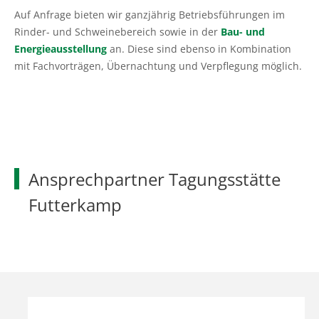
Pflanzenschutzberatung
Obstbau
Auf Anfrage bieten wir ganzjährig Betriebsführungen im
Rinder- und Schweinebereich sowie in der
Bau- und
Anbauberatung
Haus- und Kleingarten
Energieausstellung
an. Diese sind ebenso in Kombination
mit Fachvorträgen, Übernachtung und Verpflegung möglich.
Grünlandberatung
Thea und Bruno Tietgen Stiftung
ELER Grünlandberatung
Innovationsberatung EIP-Förderung
Ansprechpartner Tagungsstätte
Beratung in der Tierhaltung
Futterkamp
Beratung für den ökologischen Landbau
Bau-, Energie- und Technikberatung