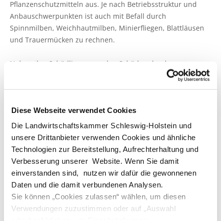
Pflanzenschutzmitteln aus. Je nach Betriebsstruktur und
Pflanzenschutzberatung
Obstbau
Anbauschwerpunkten ist auch mit Befall durch
Spinnmilben, Weichhautmilben, Minierfliegen, Blattläusen
Anbauberatung
Haus- und Kleingarten
und Trauermücken zu rechnen.
Grünlandberatung
Thea und Bruno Tietgen Stiftung
Neben den Schädlingen werden Schäden durch
Krankheitserreger, wie zum Beispiel Viren, Bakterien und
ELER Grünlandberatung
Pilze verursacht. Wichtige Vertreter aus der Gruppe der
Viren sind die Tospo-Viren, das TSWV
Innovationsberatung EIP-Förderung
Diese Webseite verwendet Cookies
(Tomatenbronzefleckenvirus) und INSV
(Impatiensfleckenvirus), die an zahlreichen Zierpflanzen
Beratung in der Tierhaltung
Die Landwirtschaftskammer Schleswig-Holstein und
Schadsymptome verursachen können.
unsere Drittanbieter verwenden Cookies und ähnliche
Beratung für den ökologischen Landbau
Technologien zur Bereitstellung, Aufrechterhaltung und
In Abhängigkeit von der Kulturführung können in der
Verbesserung unserer Website. Wenn Sie damit
Jungpflanzenphase beispielsweise Pilze der Gattungen
Bau-, Energie- und Technikberatung
einverstanden sind, nutzen wir dafür die gewonnenen
Pythium und Phytophthora die Pflanzen absterben lassen.
Daten und die damit verbundenen Analysen.
Für die Entwicklung oberirdisch angreifender Pilze spielt die
Sie können „Cookies zulassen“ wählen, um diesen
Luftfeuchtigkeit, die Blattnässedauer, die Temperatur und
Verwendungen zuzustimmen oder auf „Auswahl
das Licht eine Rolle.
erlauben“ klicken, um Einschränkungen