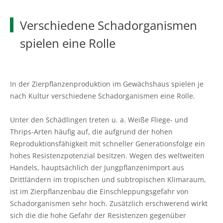
Ökokonto
Aus-, Fort- und Weiterbildung
Ausbildungsplätze
Gütezeichen Schleswig-Holstein
Beratung in Einkommenskombinationen
Ökologischer Landbau
Weihnachtsbaumkulturen
Verschiedene Schadorganismen
Planung und Gutachten
Ausbildungsberatung
Einkaufen beim Erzeuger
Beratung zur Hofübergabe
Umwelt- und Gewässerschutz
Zierpflanzenbau
spielen eine Rolle
Baumkontrollen
Fort- und Weiterbildung
Haus- und Kleingarten
Gemeinsam gegen psychische Belastungen in der
Landwirtschaftliches Bauen und Energietechnik
Stauden
Landwirtschaft
Waldbestattung
Praktikum
Garten- und Balkontipps
In der Zierpflanzenproduktion im Gewächshaus spielen je
Garten- und Landschaftsbau
nach Kultur verschiedene Schadorganismen eine Rolle.
Sozioökonomische Beratung
Ausbilder und Ausbildungsbetrieb
Öffentliches Grün
Unter den Schädlingen treten u. a. Weiße Fliege- und
Vorsorge- und Versicherungsberatung
Lernen durch Erleben
Thrips-Arten häufig auf, die aufgrund der hohen
Golfrasen
Reproduktionsfähigkeit mit schneller Generationsfolge ein
Mediation und Konfliktberatung
Partner
hohes Resistenzpotenzial besitzen. Wegen des weltweiten
Friedhofsgärtnerei
Handels, hauptsächlich der Jungpflanzenimport aus
Beratung zur Bilanzierung gemäß
Drittländern im tropischen und subtropischen Klimaraum,
Düngeverordnung
Gemüsebau
ist im Zierpflanzenbau die Einschleppungsgefahr von
Schadorganismen sehr hoch. Zusätzlich erschwerend wirkt
Beratung EG-Wasserrahmenrichtlinie (WRRL)
Spargelanbau
sich die die hohe Gefahr der Resistenzen gegenüber