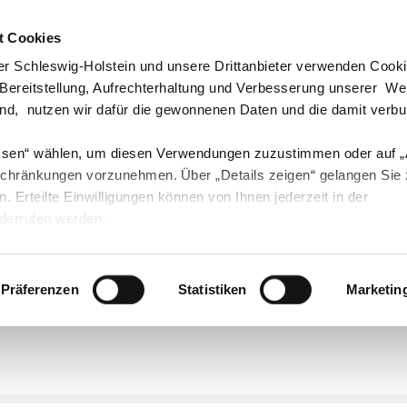
t Cookies
echpartner & Berater
Visit us at #Youtube
Visit us at #Instagram
Visit us at #Instagram
r Schleswig-Holstein und unsere Drittanbieter verwenden Cook
 Bereitstellung, Aufrechterhaltung und Verbesserung unserer W
ind, nutzen wir dafür die gewonnenen Daten und die damit verb
ssen“ wählen, um diesen Verwendungen zuzustimmen oder auf 
Landwirtschaft
Öko
Forst
Fischerei
schränkungen vorzunehmen. Über „Details zeigen“ gelangen Sie
en. Erteilte Einwilligungen können von Ihnen jederzeit in der
derrufen werden.
en von Ackerbohnen bis Zwischenfrüchte
Ackerb
Präferenzen
Statistiken
Marketin
lanzenbau