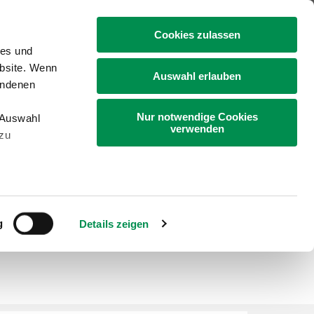
+49 4331 9453-0
Cookies zulassen
ies und
ebsite. Wenn
Auswahl erlauben
undenen
Nur notwendige Cookies
„Auswahl
Gartenbau
Bildung
Landleben
verwenden
 zu
ohnen
Archiv Ackerbohnen Pflanzenbau
g
Details zeigen