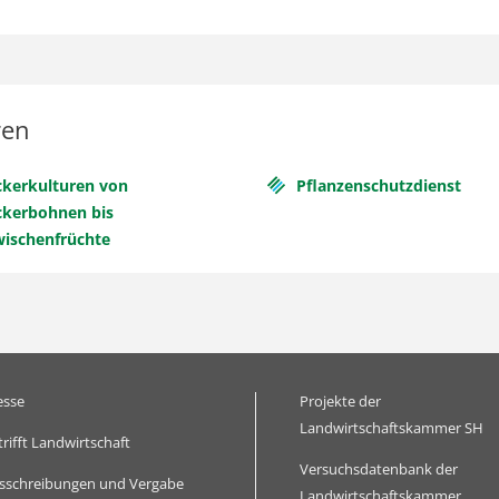
ren
ckerkulturen von
Pflanzenschutzdienst
ckerbohnen bis
wischenfrüchte
esse
Projekte der
Landwirtschaftskammer SH
trifft Landwirtschaft
Versuchsdatenbank der
sschreibungen und Vergabe
Landwirtschaftskammer