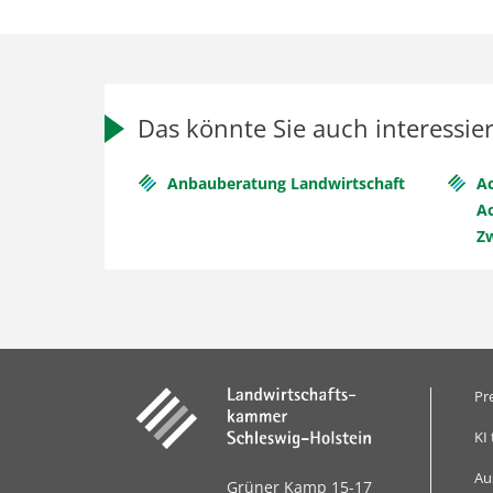
Das könnte Sie auch interessie
Anbauberatung Landwirtschaft
A
A
Z
Pr
KI 
Au
Grüner Kamp 15-17