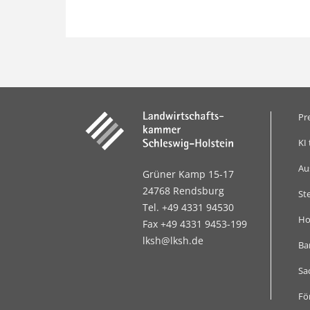
Pr
KI 
Au
Grüner Kamp 15-17
24768 Rendsburg
St
Tel. +49 4331 94530
Ho
Fax +49 4331 9453-199
lksh@lksh.de
Bar
Sa
Fö