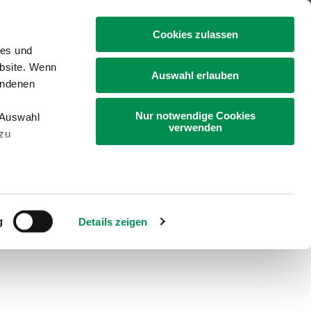
+49 4331 9453-0
Cookies zulassen
ies und
ebsite. Wenn
Auswahl erlauben
undenen
Nur notwendige Cookies
„Auswahl
Gartenbau
Bildung
Landleben
verwenden
 zu
g
Details zeigen