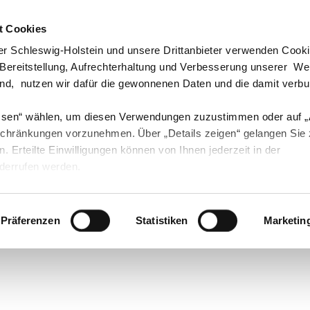
t Cookies
echpartner & Berater
Visit us at #Youtube
Visit us at #Instagram
Visit us at #Instagram
r Schleswig-Holstein und unsere Drittanbieter verwenden Cook
 Bereitstellung, Aufrechterhaltung und Verbesserung unserer W
ind, nutzen wir dafür die gewonnenen Daten und die damit verb
ssen“ wählen, um diesen Verwendungen zuzustimmen oder auf 
Landwirtschaft
Öko
Forst
Fischerei
schränkungen vorzunehmen. Über „Details zeigen“ gelangen Sie
en. Erteilte Einwilligungen können von Ihnen jederzeit in der
derrufen werden.
bau
Präferenzen
Statistiken
Marketin