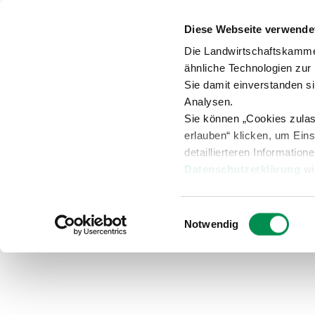
Diese Webseite verwende
Anspr
Die Landwirtschaftskamme
ähnliche Technologien zur
Sie damit einverstanden s
Analysen.
Sie können „Cookies zula
Versuche
Beratung
Übersicht
erlauben“ klicken, um Ein
detaillierteren Information
Datenschutzerklärung
wi
Gartenbau
Aktuelles Garten
Einwilligungsauswahl
Notwendig
Aktuelles Gartenbau