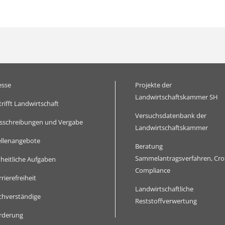
esse
Projekte der
Landwirtschaftskammer SH
trifft Landwirtschaft
Versuchsdatenbank der
sschreibungen und Vergabe
Landwirtschaftskammer
ellenangebote
Beratung
Sammelantragsverfahren, Cro
heitliche Aufgaben
Compliance
rierefreiheit
Landwirtschaftliche
chverständige
Reststoffverwertung
rderung