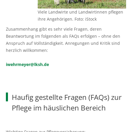
Ökokonto
Aus-, Fort- und Weiterbildung
Ausbildungsplätze
Gütezeichen Schleswig-Holstein
Beratung in Einkommenskombinationen
Ökologischer Landbau
Weihnachtsbaumkulturen
Viele Landwirte und Landwirtinnen pflegen
Planung und Gutachten
Ausbildungsberatung
Einkaufen beim Erzeuger
ihre Angehörigen. Foto: iStock
Beratung zur Hofübergabe
Umwelt- und Gewässerschutz
Zierpflanzenbau
Baumkontrollen
Fort- und Weiterbildung
Haus- und Kleingarten
Zusammenhang gibt es sehr viele Fragen, deren
Gemeinsam gegen psychische Belastungen in der
Landwirtschaftliches Bauen und Energietechnik
Stauden
Beantwortung im folgenden als FAQs erfolgen – ohne den
Landwirtschaft
Waldbestattung
Praktikum
Garten- und Balkontipps
Anspruch auf Vollständigkeit. Anregungen und Kritik sind
Garten- und Landschaftsbau
herzlich willkommen:
Sozioökonomische Beratung
Ausbilder und Ausbildungsbetrieb
Öffentliches Grün
iwehrmeyer@lksh.de
Vorsorge- und Versicherungsberatung
Lernen durch Erleben
Golfrasen
Mediation und Konfliktberatung
Partner
Friedhofsgärtnerei
Haufig gestellte Fragen (FAQs) zur
Beratung zur Bilanzierung gemäß
Pflege im häuslichen Bereich
Düngeverordnung
Gemüsebau
Beratung EG-Wasserrahmenrichtlinie (WRRL)
Spargelanbau
Wichtige Fragen zur Pflegeversicherung: