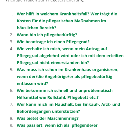
Pflanzenschutzberatung
Obstbau
Wer hilft in welchem Krankheitsfall? Wer trägt die
Anbauberatung
Haus- und Kleingarten
Kosten für die pflegerischen Maßnahmen im
häuslichen Bereich?
Grünlandberatung
Thea und Bruno Tietgen Stiftung
Wann bin ich pflegebedürftig?
Wie beantrage ich einen Pflegegrad?
ELER Grünlandberatung
Wie verhalte ich mich, wenn mein Antrag auf
Pflegegrad abgelehnt wird oder ich mit dem erteilten
Innovationsberatung EIP-Förderung
Pflegegrad nicht einverstanden bin?
Was muss ich schon im Krankenhaus organisieren,
Beratung in der Tierhaltung
wenn der/die Angehörige/er als pflegebedürftig
entlassen wird?
Beratung für den ökologischen Landbau
Wie bekomme ich schnell und unproblematisch
Hilfsmittel wie Rollstuhl, Pflegebett etc.?
Bau-, Energie- und Technikberatung
Wer kann mich im Haushalt, bei Einkauf-, Arzt- und
Behördengängen unterstützen?
Was bietet der Maschinenring?
Was passiert, wenn ich als pflegende/er