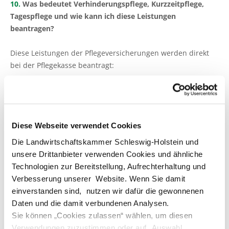
10.
Was bedeutet Verhinderungspflege, Kurzzeitpflege,
Tagespflege und wie kann ich diese Leistungen
beantragen?
Diese Leistungen der Pflegeversicherungen werden direkt
bei der Pflegekasse beantragt:
Was bedeutet Verhinderungspflege?
Bei zeitlich begrenztem Ausfall der privaten Pflegeperson
Diese Webseite verwendet Cookies
durch Krankheit, Urlaub, Erholungsbedarf hat der/die
Versicherte die Möglichkeit sich von anderen Menschen bis
Die Landwirtschaftskammer Schleswig-Holstein und
zu 42 Tage im Jahr pflegen und betreuen zu lassen.
unsere Drittanbieter verwenden Cookies und ähnliche
Verhinderungspflege darf von Pflegediensten und
Technologien zur Bereitstellung, Aufrechterhaltung und
anerkannten Betreuungskräften, aber auch von komplett
Verbesserung unserer Website. Wenn Sie damit
unqualifizierten Menschen zum Beispiel Nachbarn erbracht
einverstanden sind, nutzen wir dafür die gewonnenen
werden, allerdings nicht von Verwandten und von
Daten und die damit verbundenen Analysen.
Mitbewohnern.
Sie können „Cookies zulassen“ wählen, um diesen
Verwendungen zuzustimmen oder auf „Auswahl