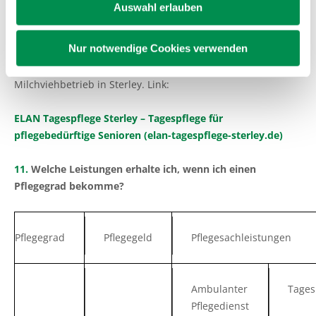
Auswahl erlauben
Tagespflegeeinrichtung abgeholt und wiedernach Hause
gebracht.
Nur notwendige Cookies verwenden
In Schleswig-Holstein gibt es eine Tagespflege auf einem
Milchviehbetrieb in Sterley. Link:
ELAN Tagespflege Sterley – Tagespflege für
pflegebedürftige Senioren (elan-tagespflege-sterley.de)
11.
Welche Leistungen erhalte ich, wenn ich einen
Pflegegrad bekomme?
Pflegegrad
Pflegegeld
Pflegesachleistungen
Ambulanter
Tages
Pflegedienst