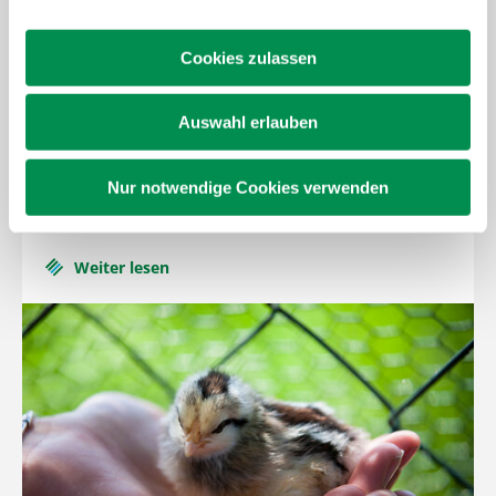
Mehr zum Thema
Aktuelles
Cookies zulassen
Auswahl erlauben
Greencare Soziale Angebote auf dem
Nur notwendige Cookies verwenden
Bauernhof
Weiter lesen