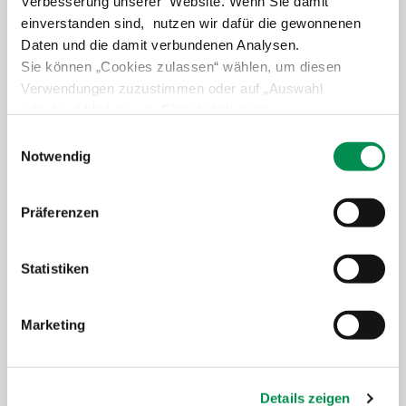
Verbesserung unserer Website. Wenn Sie damit
einverstanden sind, nutzen wir dafür die gewonnenen
Daten und die damit verbundenen Analysen.
Sie können „Cookies zulassen“ wählen, um diesen
Verwendungen zuzustimmen oder auf „Auswahl
erlauben“ klicken, um Einschränkungen
Urlaub auf dem Bauernhof
vorzunehmen. Über „Details zeigen“ gelangen Sie zu
Einwilligungsauswahl
detaillierteren Informationen. Erteilte Einwilligungen
Notwendig
Weiter lesen
können von Ihnen jederzeit in der
Datenschutzerklärung
widerrufen werden.
Präferenzen
Statistiken
Marketing
Details zeigen