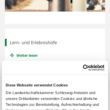
Pflanzenschutzberatung
Obstbau
Anbauberatung
Haus- und Kleingarten
Grünlandberatung
Thea und Bruno Tietgen Stiftung
ELER Grünlandberatung
Lern- und Erlebnishöfe
Innovationsberatung EIP-Förderung
Weiter lesen
Beratung in der Tierhaltung
Beratung für den ökologischen Landbau
Bau-, Energie- und Technikberatung
Diese Webseite verwendet Cookies
Die Landwirtschaftskammer Schleswig-Holstein und
unsere Drittanbieter verwenden Cookies und ähnliche
Technologien zur Bereitstellung, Aufrechterhaltung und