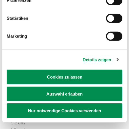
Präferenzen
Broschüren
schicken
Statistiken
Sie uns
bitte einen
Umschlag
Marketing
im Format
C5/C6 mit
1,80 €
Details zeigen
Porto
(114 x 229
mm breiter
Cookies zulassen
„normaler“
Briefumschlag)
Auswahl erlauben
.
Für
7
Broschüren
Nur notwendige Cookies verwenden
schicken
Sie uns