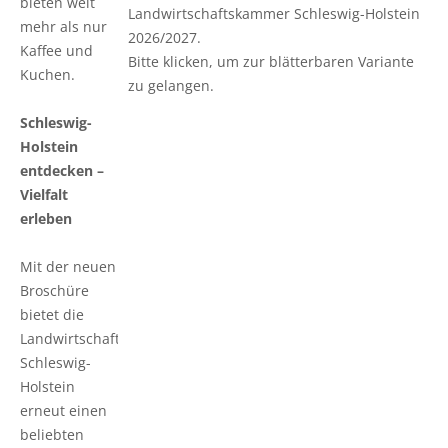
bieten weit
Pflanzenschutzberatung
Obstbau
Landwirtschaftskammer Schleswig-Holstein
mehr als nur
2026/2027.
Kaffee und
Anbauberatung
Haus- und Kleingarten
Bitte klicken, um zur blätterbaren Variante
Kuchen.
zu gelangen.
Grünlandberatung
Thea und Bruno Tietgen Stiftung
Schleswig-
Holstein
ELER Grünlandberatung
entdecken –
Vielfalt
Innovationsberatung EIP-Förderung
erleben
Beratung in der Tierhaltung
Mit der neuen
Broschüre
Beratung für den ökologischen Landbau
bietet die
Landwirtschaftskammer
Bau-, Energie- und Technikberatung
Schleswig-
Holstein
erneut einen
beliebten