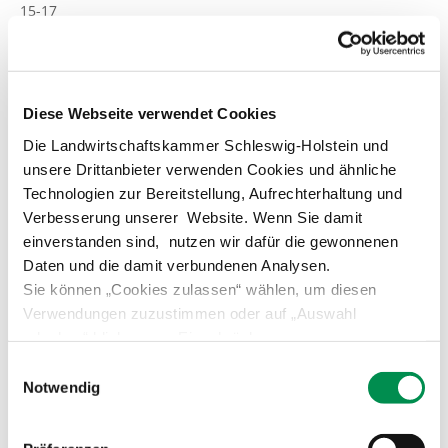
15-17
24768
Rendsburg
Für
1
Diese Webseite verwendet Cookies
Broschüre
Die Landwirtschaftskammer Schleswig-Holstein und
schicken
unsere Drittanbieter verwenden Cookies und ähnliche
Sie uns
Technologien zur Bereitstellung, Aufrechterhaltung und
bitte einen
Verbesserung unserer Website. Wenn Sie damit
Umschlag
einverstanden sind, nutzen wir dafür die gewonnenen
im Format
Daten und die damit verbundenen Analysen.
DIN lang
Sie können „Cookies zulassen“ wählen, um diesen
mit
1,10 €
Verwendungen zuzustimmen oder auf „Auswahl
Porto
erlauben“ klicken, um Einschränkungen
(110 x 220
vorzunehmen. Über „Details zeigen“ gelangen Sie zu
Einwilligungsauswahl
mm breiter
detaillierteren Informationen. Erteilte Einwilligungen
Notwendig
„normaler“
können von Ihnen jederzeit in der
Datenschutzerklärung
Briefumschlag).
widerrufen werden.
Für
3