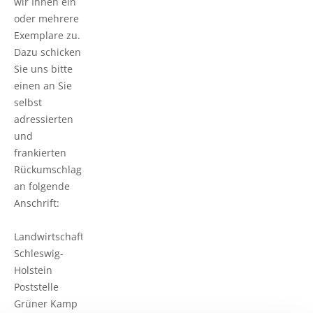
wir Ihnen ein
oder mehrere
Exemplare zu.
Dazu schicken
Sie uns bitte
einen an Sie
selbst
adressierten
und
frankierten
Rückumschlag
an folgende
Anschrift:
Landwirtschaftskammer
Schleswig-
Holstein
Poststelle
Grüner Kamp