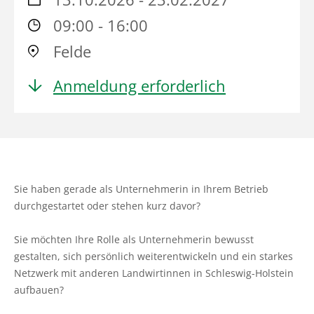
Ökokonto
Aus-, Fort- und Weiterbildung
Ausbildungsplätze
Gütezeichen Schleswig-Holstein
Beratung in Einkommenskombinationen
Ökologischer Landbau
Weihnachtsbaumkulturen
09:00 - 16:00
Planung und Gutachten
Ausbildungsberatung
Einkaufen beim Erzeuger
Felde
Beratung zur Hofübergabe
Umwelt- und Gewässerschutz
Zierpflanzenbau
Baumkontrollen
Fort- und Weiterbildung
Haus- und Kleingarten
Anmeldung erforderlich
Gemeinsam gegen psychische Belastungen in der
Landwirtschaftliches Bauen und Energietechnik
Stauden
Landwirtschaft
Waldbestattung
Praktikum
Garten- und Balkontipps
Garten- und Landschaftsbau
Sozioökonomische Beratung
Ausbilder und Ausbildungsbetrieb
Öffentliches Grün
Vorsorge- und Versicherungsberatung
Lernen durch Erleben
Golfrasen
Sie haben gerade als Unternehmerin in Ihrem Betrieb
Mediation und Konfliktberatung
Partner
durchgestartet oder stehen kurz davor?
Friedhofsgärtnerei
Beratung zur Bilanzierung gemäß
Sie möchten Ihre Rolle als Unternehmerin bewusst
Düngeverordnung
Gemüsebau
gestalten, sich persönlich weiterentwickeln und ein starkes
Netzwerk mit anderen Landwirtinnen in Schleswig-Holstein
Beratung EG-Wasserrahmenrichtlinie (WRRL)
Spargelanbau
aufbauen?