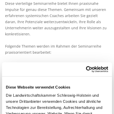
Pflanzenschutzberatung
Obstbau
Diese vierteilige Seminarreihe bietet Ihnen praxisnahe
Impulse für genau diese Themen. Gemeinsam mit unseren
Anbauberatung
Haus- und Kleingarten
erfahrenen systemischen Coaches arbeiten Sie gezielt
daran, Ihre Potenziale weiterzuentwickeln, Ihre Rolle als
Grünlandberatung
Thea und Bruno Tietgen Stiftung
Unternehmerin weiter auszugestalten und Ihre Visionen zu
konkretisieren.
ELER Grünlandberatung
Folgende Themen werden im Rahmen der Seminarreihe
Innovationsberatung EIP-Förderung
praxisorientiert bearbeitet:
Beratung in der Tierhaltung
Rollenvielfalt – Meine Rollen im Unternehmen
Meine Definition von Erfolg
Beratung für den ökologischen Landbau
Mental Load und Care Arbeit
Ressourcenarbeit und innere Antreiber
Diese Webseite verwendet Cookies
Bau-, Energie- und Technikberatung
Stress, Bedürfnisse und Konfliktverhalten
Mein Geschäftsmodell
Die Landwirtschaftskammer Schleswig-Holstein und
Soziale und finanzielle Absicherung der Unternehmerin
unsere Drittanbieter verwenden Cookies und ähnliche
Kraft des Netzwerks nutzen
Technologien zur Bereitstellung, Aufrechterhaltung und
Verbesserung unserer Website. Wenn Sie damit