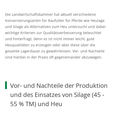
Ökokonto
Aus-, Fort- und Weiterbildung
Ausbildungsplätze
Gütezeichen Schleswig-Holstein
Beratung in Einkommenskombinationen
Ökologischer Landbau
Weihnachtsbaumkulturen
Planung und Gutachten
Ausbildungsberatung
Einkaufen beim Erzeuger
Die Landwirtschaftskammer hat aktuell verschiedene
Beratung zur Hofübergabe
Umwelt- und Gewässerschutz
Zierpflanzenbau
Konservierungsarten für Raufutter für Pferde wie Heulage
Baumkontrollen
Fort- und Weiterbildung
Haus- und Kleingarten
und Silage als Alternativen zum Heu untersucht und dabei
Gemeinsam gegen psychische Belastungen in der
Landwirtschaftliches Bauen und Energietechnik
Stauden
wichtige Kriterien zur Qualitätsverbesserung beleuchtet
Landwirtschaft
Waldbestattung
Praktikum
Garten- und Balkontipps
und hinterfragt, denn es ist nicht immer leicht, gute
Garten- und Landschaftsbau
Heuqualitäten zu erzeugen oder aber diese über die
Sozioökonomische Beratung
Ausbilder und Ausbildungsbetrieb
gesamte Lagerdauer zu gewährleisten. Vor- und Nachteile
Öffentliches Grün
sind hierbei in der Praxis oft gegeneinander abzuwägen.
Vorsorge- und Versicherungsberatung
Lernen durch Erleben
Golfrasen
Mediation und Konfliktberatung
Partner
Friedhofsgärtnerei
Vor- und Nachteile der Produktion
Beratung zur Bilanzierung gemäß
Düngeverordnung
Gemüsebau
und des Einsatzes von Silage (45 -
55 % TM) und Heu
Beratung EG-Wasserrahmenrichtlinie (WRRL)
Spargelanbau