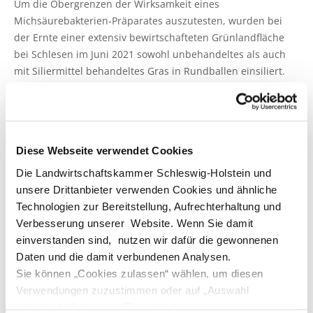
Um die Obergrenzen der Wirksamkeit eines
Michsäurebakterien-Präparates auszutesten, wurden bei
der Ernte einer extensiv bewirtschafteten Grünlandfläche
bei Schlesen im Juni 2021 sowohl unbehandeltes als auch
mit Siliermittel behandeltes Gras in Rundballen einsiliert.
Die Applikation in den Gutstrom erfolgte oberhalb der
Pickup der Rundballenpresse. Das Siliermittel enthält
sowohl homo- als auch heterofermentative MSB, es wird im
Gärverlauf also eine gewisse Menge Essigsäure gebildet,
Diese Webseite verwendet Cookies
welche die Aktivität von Hefen hemmt. Zur Ermittlung der
TM-Verluste wurden die Ballen nach dem Wickeln und vor
Die Landwirtschaftskammer Schleswig-Holstein und
dem Öffnen gewogen, Proben wurden nach dem Öffnen mit
unsere Drittanbieter verwenden Cookies und ähnliche
einem Bohraufsatz an verschiedenen Stellen der Ballen
Technologien zur Bereitstellung, Aufrechterhaltung und
gezogen. Die Silageproben wurden auf den Gehalt an
Verbesserung unserer Website. Wenn Sie damit
wasserlöslichen Kohlenhydraten, die Gärqualität, den
einverstanden sind, nutzen wir dafür die gewonnenen
Keimbesatz und die aerobe Stabilität (Labormaßstab)
Daten und die damit verbundenen Analysen.
untersucht.
Sie können „Cookies zulassen“ wählen, um diesen
Verwendungen zuzustimmen oder auf „Auswahl
Gärqualitätenvergleich der unbehandelten und mit
erlauben“ klicken, um Einschränkungen