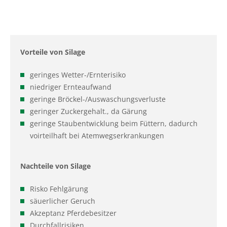
Pflanzenschutzberatung
Obstbau
Anbauberatung
Haus- und Kleingarten
Vorteile von Silage
Grünlandberatung
Thea und Bruno Tietgen Stiftung
geringes Wetter-/Ernterisiko
ELER Grünlandberatung
niedriger Ernteaufwand
geringe Bröckel-/Auswaschungsverluste
Innovationsberatung EIP-Förderung
geringer Zuckergehalt., da Gärung
geringe Staubentwicklung beim Füttern, dadurch
Beratung in der Tierhaltung
voirteilhaft bei Atemwegserkrankungen
Beratung für den ökologischen Landbau
Nachteile von Silage
Bau-, Energie- und Technikberatung
Risko Fehlgärung
säuerlicher Geruch
Akzeptanz Pferdebesitzer
Durchfallrisiken