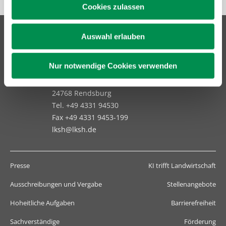
Pflanzenschutzberatung
Obstbau
Cookies zulassen
Anbauberatung
Haus- und Kleingarten
Auswahl erlauben
Grünlandberatung
Thea und Bruno Tietgen Stiftung
Nur notwendige Cookies verwenden
ELER Grünlandberatung
Grüner Kamp 15-17
24768 Rendsburg
Innovationsberatung EIP-Förderung
Tel. +49 4331 94530
Fax +49 4331 9453-199
Beratung in der Tierhaltung
lksh@lksh.de
Beratung für den ökologischen Landbau
Presse
KI trifft Landwirtschaft
Bau-, Energie- und Technikberatung
Ausschreibungen und Vergabe
Stellenangebote
Hoheitliche Aufgaben
Barrierefreiheit
Sachverständige
Förderung