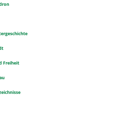
dron
tergeschichte
dt
 Freiheit
au
zeichnisse