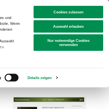
+49 4331 9453-0
Cookies zulassen
ies und
ebsite. Wenn
Auswahl erlauben
undenen
Nur notwendige Cookies
„Auswahl
Gartenbau
Bildung
Landleben
verwenden
 zu
g
Details zeigen