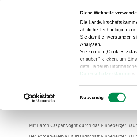
Diese Webseite verwende
Anspr
Die Landwirtschaftskamme
ähnliche Technologien zur
Sie damit einverstanden s
Analysen.
Sie können „Cookies zula
Versuche
Beratung
Übersicht
erlauben“ klicken, um Ein
detaillierteren Information
Datenschutzerklärung
wi
Landleben
Garten- und Bal
Einwilligungsauswahl
Notwendig
Kulturlandschaft hören
Mit Baron Caspar Voght durch das Pinneberger Ba
Der Förderverein Kulturlandschaft Pinneberger Bau