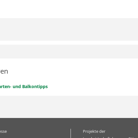
ren
rten- und Balkontipps
esse
Projekte der