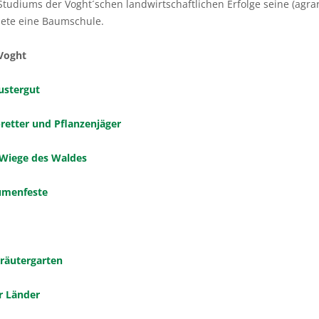
tudiums der Voght´schen landwirtschaftlichen Erfolge seine (agrar
dete eine Baumschule.
 Voght
ustergut
tter und Pflanzenjäger
 Wiege des Waldes
umenfeste
Kräutergarten
r Länder