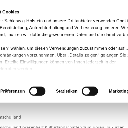
t Cookies
echpartner & Berater
Visit us at #Youtube
Visit us at #Instagram
Visit us at #Instagram
r Schleswig-Holstein und unsere Drittanbieter verwenden Cook
 Bereitstellung, Aufrechterhaltung und Verbesserung unserer W
ind, nutzen wir dafür die gewonnenen Daten und die damit verb
ssen“ wählen, um diesen Verwendungen zuzustimmen oder auf 
Landwirtschaft
Öko
Forst
Fischerei
schränkungen vorzunehmen. Über „Details zeigen“ gelangen Sie
en. Erteilte Einwilligungen können von Ihnen jederzeit in der
derrufen werden.
kontipps
Landschaften zum Hören
Präferenzen
Statistiken
Marketin
umschulland
mschulland präsentiert Kulturlandschaften zum Hören. In kurzen