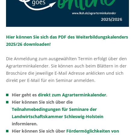
Ökokonto
Aus-, Fort- und Weiterbildung
Ausbildungsplätze
Gütezeichen Schleswig-Holstein
Beratung in Einkommenskombinationen
Ökologischer Landbau
Weihnachtsbaumkulturen
Planung und Gutachten
Ausbildungsberatung
Einkaufen beim Erzeuger
Beratung zur Hofübergabe
Umwelt- und Gewässerschutz
Zierpflanzenbau
Baumkontrollen
Fort- und Weiterbildung
Haus- und Kleingarten
Gemeinsam gegen psychische Belastungen in der
Landwirtschaftliches Bauen und Energietechnik
Stauden
Hier können Sie sich das PDF des Weiterbildungskalenders
Landwirtschaft
Waldbestattung
Praktikum
Garten- und Balkontipps
2025/26 downloaden!
Garten- und Landschaftsbau
Sozioökonomische Beratung
Ausbilder und Ausbildungsbetrieb
Die Anmeldung zum ausgewählten Termin erfolgt über den
Öffentliches Grün
Agrarterminkalender. Sie können auch beim Blättern in der
Vorsorge- und Versicherungsberatung
Lernen durch Erleben
Broschüre die jeweilige E-Mail Adresse anklicken und sich
Golfrasen
direkt per E-Mail für ein Seminar anmelden.
Mediation und Konfliktberatung
Partner
Friedhofsgärtnerei
Hier geht es
direkt zum Agrarterminkalender
.
Beratung zur Bilanzierung gemäß
Hier können Sie sich über die
Düngeverordnung
Gemüsebau
Teilnahmebedingungen für Seminare der
Landwirtschaftskammer Schleswig-Holstein
Beratung EG-Wasserrahmenrichtlinie (WRRL)
Spargelanbau
informieren.
Hier können Sie sich über
Fördermöglichkeiten von