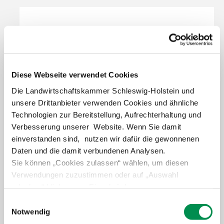
Diese Webseite verwendet Cookies
Die Landwirtschaftskammer Schleswig-Holstein und
unsere Drittanbieter verwenden Cookies und ähnliche
Anja Urlaß
Technologien zur Bereitstellung, Aufrechterhaltung und
Verbesserung unserer Website. Wenn Sie damit
Grüner Kamp 15-17
einverstanden sind, nutzen wir dafür die gewonnenen
24768 Rendsburg
Daten und die damit verbundenen Analysen.
Sie können „Cookies zulassen“ wählen, um diesen
Tel.
+49 4331 9453-212
Verwendungen zuzustimmen oder auf „Auswahl
aurlass@lksh.de
erlauben“ klicken, um Einschränkungen
vorzunehmen. Über „Details zeigen“ gelangen Sie zu
Einwilligungsauswahl
Organisation Unternehmensführungs- und
detaillierteren Informationen. Erteilte Einwilligungen
Notwendig
Betriebsleiterseminare, Beraterfortbildung
können von Ihnen jederzeit in der
Datenschutzerklärung