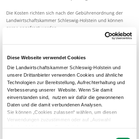
Die Kosten richten sich nach der Gebührenordnung der
Landwirtschaftskammer Schleswig-Holstein und können
gerne angefragt werden.
In der Regel ist eine unkomplizierte Förderung über das
Aufstiegs-BAföG
möglich.
Diese Webseite verwendet Cookies
Meisterprüfung Fachrichtung Rinderhaltung,
Die Landwirtschaftskammer Schleswig-Holstein und
Schweinehaltung, Schäferei
unsere Drittanbieter verwenden Cookies und ähnliche
Technologien zur Bereitstellung, Aufrechterhaltung und
Im
Bundesland Thüringen
werden bei ausreichenden
Verbesserung unserer Website. Wenn Sie damit
Teilnehmerzahlen Vorbereitungslehrgänge und
einverstanden sind, nutzen wir dafür die gewonnenen
Meisterprüfungen in den o.g. Fachrichtungen durchgeführt.
Daten und die damit verbundenen Analysen.
Informationen sind einzuholen bei
Sie können „Cookies zulassen“ wählen, um diesen
Verwendungen zuzustimmen oder auf „Auswahl
Thüringer Landesamt für
erlauben“ klicken, um Einschränkungen
Landwirtschaft und Ländlichen Raum
vorzunehmen. Über „Details zeigen“ gelangen Sie zu
Einwilligungsauswahl