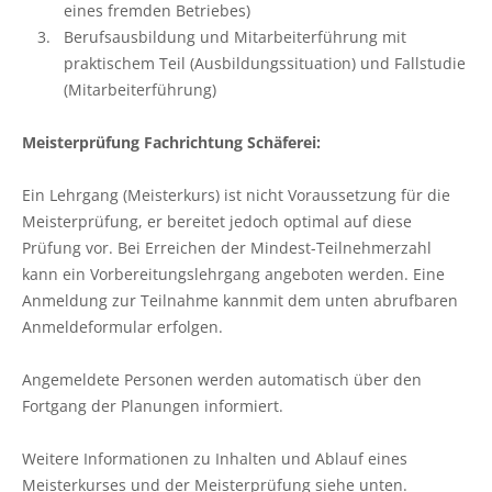
Pflanzenschutzberatung
Obstbau
eines fremden Betriebes)
Berufsausbildung und Mitarbeiterführung mit
Anbauberatung
Haus- und Kleingarten
praktischem Teil (Ausbildungssituation) und Fallstudie
(Mitarbeiterführung)
Grünlandberatung
Thea und Bruno Tietgen Stiftung
Meisterprüfung Fachrichtung Schäferei:
ELER Grünlandberatung
Ein Lehrgang (Meisterkurs) ist nicht Voraussetzung für die
Meisterprüfung, er bereitet jedoch optimal auf diese
Innovationsberatung EIP-Förderung
Prüfung vor. Bei Erreichen der Mindest-Teilnehmerzahl
kann ein Vorbereitungslehrgang angeboten werden. Eine
Beratung in der Tierhaltung
Anmeldung zur Teilnahme kann
mit dem unten abrufbaren
Anmeldeformular erfolgen.
Beratung für den ökologischen Landbau
Angemeldete Personen werden automatisch über den
Bau-, Energie- und Technikberatung
Fortgang der Planungen informiert.
Weitere Informationen zu Inhalten und Ablauf eines
Meisterkurses und der Meisterprüfung siehe unten.