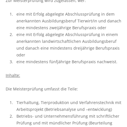
Zur Meisterprüfung wird zugelassen, wer:
Ökokonto
Aus-, Fort- und Weiterbildung
Ausbildungsplätze
Gütezeichen Schleswig-Holstein
Beratung in Einkommenskombinationen
Ökologischer Landbau
Weihnachtsbaumkulturen
Planung und Gutachten
Ausbildungsberatung
Einkaufen beim Erzeuger
eine mit Erfolg abgelegte Abschlussprüfung in dem
Beratung zur Hofübergabe
Umwelt- und Gewässerschutz
Zierpflanzenbau
anerkannten Ausbildungsberuf Tierwirt/in und danach
Baumkontrollen
Fort- und Weiterbildung
Haus- und Kleingarten
eine mindestens zweijährige Berufspraxis oder
Gemeinsam gegen psychische Belastungen in der
Landwirtschaftliches Bauen und Energietechnik
Stauden
eine mit Erfolg abgelegte Abschlussprüfung in einem
Landwirtschaft
Waldbestattung
Praktikum
Garten- und Balkontipps
anerkannten landwirtschaftlichen Ausbildungsberuf
Garten- und Landschaftsbau
und danach eine mindestens dreijährige Berufspraxis
Sozioökonomische Beratung
Ausbilder und Ausbildungsbetrieb
oder
Öffentliches Grün
eine mindestens fünfjährige Berufspraxis nachweist.
Vorsorge- und Versicherungsberatung
Lernen durch Erleben
Inhalte:
Golfrasen
Mediation und Konfliktberatung
Partner
Die Meisterprüfung umfasst die Teile:
Friedhofsgärtnerei
Beratung zur Bilanzierung gemäß
Düngeverordnung
Gemüsebau
Tierhaltung, Tierproduktion und Verfahrenstechnik mit
Arbeitsprojekt (Betriebsanalyse und –entwicklung)
Beratung EG-Wasserrahmenrichtlinie (WRRL)
Spargelanbau
Betriebs- und Unternehmensführung mit schriftlicher
Prüfung und mit mündlicher Prüfung (Beurteilung