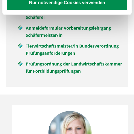
Nur notwendige Cookies verwenden
Informationen Vorbereitungslehrgang und
Meisterprüfung Tierwirtschaftsmeiter/in
Schäferei
Anmeldeformular Vorbereitungslehrgang
Schäfermeister/in
Tierwirtschaftsmeister/in Bundesverordnung
Prüfungsanforderungen
Prüfungsordnung der Landwirtschaftskammer
für Fortbildungsprüfungen