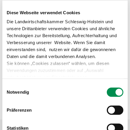
Pflanzenschutzberatung
Obstbau
1. Produktion und Dienstleistungen mit praxisbezogener
Diese Webseite verwendet Cookies
Aufgabe (Hausarbeit)
Anbauberatung
Haus- und Kleingarten
Die Landwirtschaftskammer Schleswig-Holstein und
2. Betriebs- und Unternehmensführung mit Betriebsanalyse
unsere Drittanbieter verwenden Cookies und ähnliche
Grünlandberatung
Thea und Bruno Tietgen Stiftung
Technologien zur Bereitstellung, Aufrechterhaltung und
3. Berufsausbildung und Mitarbeiterführung mit
Verbesserung unserer Website. Wenn Sie damit
ELER Grünlandberatung
praktischen Teilen, Arbeitsunterweisung und Fallstudie
einverstanden sind, nutzen wir dafür die gewonnenen
Daten und die damit verbundenen Analysen.
Innovationsberatung EIP-Förderung
Kosten:
Sie können „Cookies zulassen“ wählen, um diesen
Prüfungsgebühr zurzeit 1000,- €
Verwendungen zuzustimmen oder auf „Auswahl
Beratung in der Tierhaltung
erlauben“ klicken, um Einschränkungen
vorzunehmen. Über „Details zeigen“ gelangen Sie zu
Beratung für den ökologischen Landbau
Einwilligungsauswahl
detaillierteren Informationen. Erteilte Einwilligungen
Notwendig
können von Ihnen jederzeit in der
Datenschutzerklärung
Ansprechpartner
Bau-, Energie- und Technikberatung
widerrufen werden.
Präferenzen
Statistiken