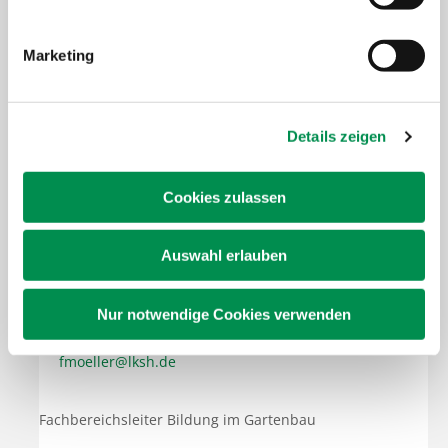
Marketing
Details zeigen
Frank Möller
Cookies zulassen
Thiensen 16
Auswahl erlauben
25373 Ellerhoop
Tel.
+49 4120 7068-111
Nur notwendige Cookies verwenden
Mobil
+49 179 2440315
fmoeller@lksh.de
Fachbereichsleiter Bildung im Gartenbau