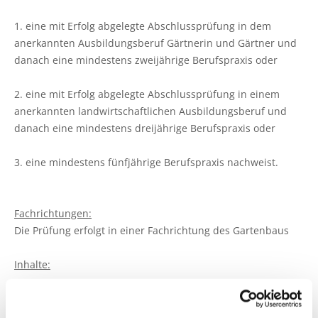
Ökokonto
Aus-, Fort- und Weiterbildung
Ausbildungsplätze
Gütezeichen Schleswig-Holstein
Beratung in Einkommenskombinationen
Ökologischer Landbau
Weihnachtsbaumkulturen
1. eine mit Erfolg abgelegte Abschlussprüfung in dem
Planung und Gutachten
Ausbildungsberatung
Einkaufen beim Erzeuger
anerkannten Ausbildungsberuf Gärtnerin und Gärtner und
Beratung zur Hofübergabe
Umwelt- und Gewässerschutz
Zierpflanzenbau
danach eine mindestens zweijährige Berufspraxis oder
Baumkontrollen
Fort- und Weiterbildung
Haus- und Kleingarten
Gemeinsam gegen psychische Belastungen in der
Landwirtschaftliches Bauen und Energietechnik
Stauden
2. eine mit Erfolg abgelegte Abschlussprüfung in einem
Landwirtschaft
Waldbestattung
Praktikum
Garten- und Balkontipps
anerkannten landwirtschaftlichen Ausbildungsberuf und
Garten- und Landschaftsbau
danach eine mindestens dreijährige Berufspraxis oder
Sozioökonomische Beratung
Ausbilder und Ausbildungsbetrieb
Öffentliches Grün
3. eine mindestens fünfjährige Berufspraxis nachweist.
Vorsorge- und Versicherungsberatung
Lernen durch Erleben
Golfrasen
Mediation und Konfliktberatung
Partner
Fachrichtungen:
Friedhofsgärtnerei
Die Prüfung erfolgt in einer Fachrichtung des Gartenbaus
Beratung zur Bilanzierung gemäß
Düngeverordnung
Gemüsebau
Inhalte:
Beratung EG-Wasserrahmenrichtlinie (WRRL)
Spargelanbau
Die Meisterprüfung umfasst die Teile: