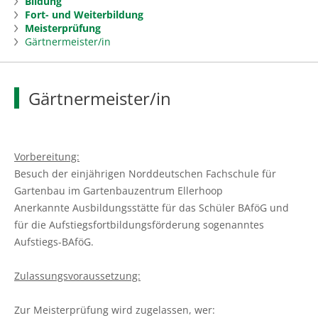
Bildung
Beratung
Fort- und Weiterbildung
mehr
Meisterprüfung
Gärtnermeister/in
Ansprechpartner finden
Landwirtschaft
mehr
Ausbildungsberatung Grüne Berufe
Markt
Öko
Gärtnermeister/in
Arbeitnehmerberatung
Düngung
Forst
mehr
Beratung Sammelantragsverfahren, Cross
Pflanzenschutzdienst
Zuständige Bezirksförster
Fischerei
mehr
Vorbereitung:
Compliance
Besuch der einjährigen Norddeutschen Fachschule für
Ackerkulturen von Ackerbohnen bis
Beratung und Betreuung
Aktuelles in der Fischerei
Gartenbau
mehr
Gartenbau im Gartenbauzentrum Ellerhoop
Unternehmensberatung
Zwischenfrüchte
Anerkannte Ausbildungsstätte für das Schüler BAföG und
Förderung
Küstenfischerei und Kleine Hochseefischerei
Aktuelles Gartenbau
Bildung
mehr
für die Aufstiegsfortbildungsförderung sogenanntes
Unternehmensführung
Futter- und Substratkonservierung
Aufstiegs-BAföG.
Aus- und Weiterbildung
Aquakultur und Binnenfischerei
Aktuelles aus dem Kompetenzzentrum
Bildung aktuell
Landleben
mehr
Coaching für Unternehmerinnen
Grünland
Baumschule
Zulassungsvoraussetzung:
Wald- und Naturschutz
Technische Kreislaufanlagen
Grüne Berufe
Land erleben & genießen
Beratung Digitalisierung
Tier
Baumschule
Zur Meisterprüfung wird zugelassen, wer: