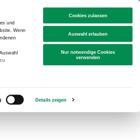
+49 4331 9453-0
Cookies zulassen
ies und
ebsite. Wenn
Auswahl erlauben
undenen
Nur notwendige Cookies
„Auswahl
Gartenbau
Bildung
Landleben
verwenden
 zu
g
Details zeigen
euern Ausbildungsbetrieb