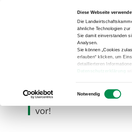
Diese Webseite verwende
Anspr
Die Landwirtschaftskamme
ähnliche Technologien zur
Sie damit einverstanden s
Analysen.
Sie können „Cookies zula
Versuche
Beratung
Übersicht
erlauben“ klicken, um Ein
detaillierteren Information
Datenschutzerklärung
wi
Bildung
Ausbildungsplätze
Einwilligungsauswahl
Notwendig
Bewerbt Euch jetzt selb
vor!