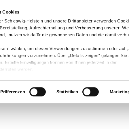
t Cookies
echpartner & Berater
Visit us at #Youtube
Visit us at #Instagram
Visit us at #Instagram
r Schleswig-Holstein und unsere Drittanbieter verwenden Cook
 Bereitstellung, Aufrechterhaltung und Verbesserung unserer W
ind, nutzen wir dafür die gewonnenen Daten und die damit verb
ssen“ wählen, um diesen Verwendungen zuzustimmen oder auf 
Landwirtschaft
Öko
Forst
Fischerei
schränkungen vorzunehmen. Über „Details zeigen“ gelangen Sie
en. Erteilte Einwilligungen können von Ihnen jederzeit in der
derrufen werden.
Ausbildungsbetriebe des Jahres
Präferenzen
Statistiken
Marketin
st oder an die Azubis: Schlagt 