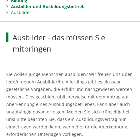
Bildung
Beratung
Ausbilder und Ausbildungsbetrieb
mehr
Ausbilder
Ansprechpartner finden
Landwirtschaft
mehr
Ausbilder - das müssen Sie
Ausbildungsberatung Grüne Berufe
Markt
Öko
mitbringen
Arbeitnehmerberatung
Düngung
Forst
mehr
Beratung Sammelantragsverfahren, Cross
Pflanzenschutzdienst
Zuständige Bezirksförster
Fischerei
mehr
Compliance
Sie wollen junge Menschen ausbilden? Wir freuen uns über
Ackerkulturen von Ackerbohnen bis
Beratung und Betreuung
Aktuelles in der Fischerei
Gartenbau
jede/n neue/n Ausbilder/in. Allerdings gibt es ein paar
mehr
Unternehmensberatung
Zwischenfrüchte
gesetzliche Vorgaben, die erfüllt und nachgewiesen werden
Förderung
Küstenfischerei und Kleine Hochseefischerei
Aktuelles Gartenbau
Bildung
müssen. Dies geschieht üblicherweise mit dem Antrag auf
mehr
Unternehmensführung
Futter- und Substratkonservierung
Anerkennung eines Ausbildungsbetriebes, kann aber auch
Aus- und Weiterbildung
Aquakultur und Binnenfischerei
Aktuelles aus dem Kompetenzzentrum
Bildung aktuell
Landleben
unabhängig davon erfolgen. Melden Sie sich frühzeitig bei
mehr
Coaching für Unternehmerinnen
Grünland
Baumschule
uns! Bitte beachten Sie, dass ein Ausbildungsvertrag nur
Wald- und Naturschutz
Technische Kreislaufanlagen
Grüne Berufe
Land erleben & genießen
eingetragen werden kann, wenn die für die Anerkennung
Beratung Digitalisierung
Tier
Baumschule
erforderlichen Unterlagen vorliegen.