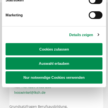
Statistiken
Marketing
Details zeigen
Cookies zulassen
Dr. Lena Voswinkel
Auswahl erlauben
Grüner Kamp 15-17
24768 Rendsburg
Nur notwendige Cookies verwenden
Tel.
+49 4331 9453-250
lvoswinkel@lksh.de
Grundsatzfragen Berufsausbildung,