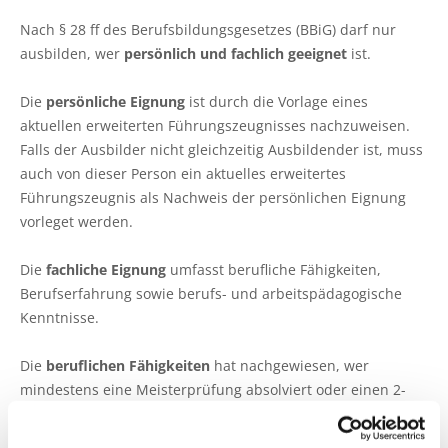
Ökokonto
Aus-, Fort- und Weiterbildung
Ausbildungsplätze
Gütezeichen Schleswig-Holstein
Beratung in Einkommenskombinationen
Ökologischer Landbau
Weihnachtsbaumkulturen
Nach § 28 ff des Berufsbildungsgesetzes (BBiG) darf nur
Planung und Gutachten
Ausbildungsberatung
Einkaufen beim Erzeuger
ausbilden, wer
persönlich und fachlich geeignet
ist.
Beratung zur Hofübergabe
Umwelt- und Gewässerschutz
Zierpflanzenbau
Baumkontrollen
Fort- und Weiterbildung
Haus- und Kleingarten
Die
persönliche Eignung
ist durch die Vorlage eines
Gemeinsam gegen psychische Belastungen in der
Landwirtschaftliches Bauen und Energietechnik
Stauden
aktuellen erweiterten Führungszeugnisses nachzuweisen.
Landwirtschaft
Waldbestattung
Praktikum
Garten- und Balkontipps
Falls der Ausbilder nicht gleichzeitig Ausbildender ist, muss
Garten- und Landschaftsbau
auch von dieser Person ein aktuelles erweitertes
Sozioökonomische Beratung
Ausbilder und Ausbildungsbetrieb
Führungszeugnis als Nachweis der persönlichen Eignung
Öffentliches Grün
vorleget werden.
Vorsorge- und Versicherungsberatung
Lernen durch Erleben
Golfrasen
Die
fachliche Eignung
umfasst berufliche Fähigkeiten,
Mediation und Konfliktberatung
Partner
Berufserfahrung sowie berufs- und arbeitspädagogische
Friedhofsgärtnerei
Kenntnisse.
Beratung zur Bilanzierung gemäß
Düngeverordnung
Gemüsebau
Die
beruflichen Fähigkeiten
hat nachgewiesen, wer
mindestens eine Meisterprüfung absolviert oder einen 2-
Beratung EG-Wasserrahmenrichtlinie (WRRL)
Spargelanbau
jährigen Fachschul-, Hochschul- bzw. Universitätsabschluss
in einer dem Ausbildungsberuf entsprechenden