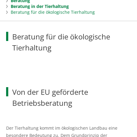
Beratung
Beratung
Beratung in der Tierhaltung
mehr
Beratung für die ökologische Tierhaltung
Ansprechpartner finden
Landwirtschaft
mehr
Beratung für die ökologische
Ausbildungsberatung Grüne Berufe
Markt
Öko
Tierhaltung
Arbeitnehmerberatung
Düngung
Forst
mehr
Beratung Sammelantragsverfahren, Cross
Pflanzenschutzdienst
Zuständige Bezirksförster
Fischerei
mehr
Compliance
Ackerkulturen von Ackerbohnen bis
Beratung und Betreuung
Aktuelles in der Fischerei
Gartenbau
mehr
Unternehmensberatung
Zwischenfrüchte
Von der EU geförderte
Förderung
Küstenfischerei und Kleine Hochseefischerei
Aktuelles Gartenbau
Bildung
mehr
Betriebsberatung
Unternehmensführung
Futter- und Substratkonservierung
Aus- und Weiterbildung
Aquakultur und Binnenfischerei
Aktuelles aus dem Kompetenzzentrum
Bildung aktuell
Landleben
mehr
Coaching für Unternehmerinnen
Grünland
Baumschule
Wald- und Naturschutz
Technische Kreislaufanlagen
Grüne Berufe
Land erleben & genießen
Der Tierhaltung kommt im ökologischen Landbau eine
Beratung Digitalisierung
Tier
Baumschule
besondere Bedeutung zu. Dem Grundprinzip der