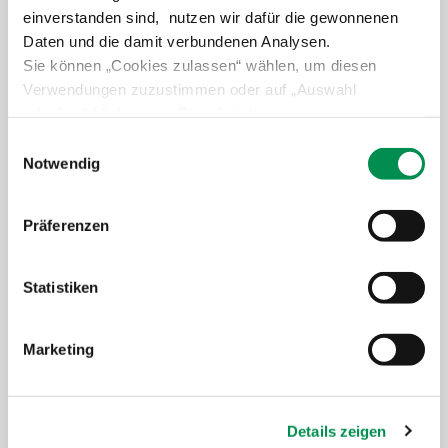
einverstanden sind, nutzen wir dafür die gewonnenen
Daten und die damit verbundenen Analysen.
Sie können „Cookies zulassen“ wählen, um diesen
Verwendungen zuzustimmen oder auf „Auswahl
erlauben“ klicken, um Einschränkungen
vorzunehmen. Über „Details zeigen“ gelangen Sie zu
Einwilligungsauswahl
detaillierteren Informationen. Erteilte Einwilligungen
Notwendig
Agrarjobbörse - bundesweites Stellenportal
können von Ihnen jederzeit in der
Datenschutzerklärung
widerrufen werden.
Präferenzen
Weiter lesen
Statistiken
Marketing
Details zeigen