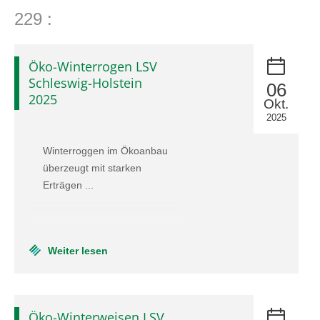
Pflanzenschutzberatung
Obstbau
229 :
Anbauberatung
Haus- und Kleingarten
Öko-Winterrogen LSV
Grünlandberatung
Thea und Bruno Tietgen Stiftung
Schleswig-Holstein
06
2025
Okt.
ELER Grünlandberatung
2025
Innovationsberatung EIP-Förderung
Winterroggen im Ökoanbau
überzeugt mit starken
Beratung in der Tierhaltung
Erträgen ...
Beratung für den ökologischen Landbau
Bau-, Energie- und Technikberatung
Weiter lesen
Öko-Winterweisen LSV