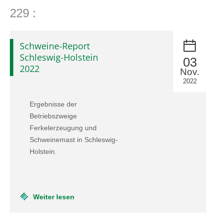
Pflanzenschutzberatung
Obstbau
229 :
Anbauberatung
Haus- und Kleingarten
Schweine-Report
Grünlandberatung
Thea und Bruno Tietgen Stiftung
Schleswig-Holstein
03
2022
Nov.
ELER Grünlandberatung
2022
Innovationsberatung EIP-Förderung
Ergebnisse der
Betriebszweige
Beratung in der Tierhaltung
Ferkelerzeugung und
Schweinemast in Schleswig-
Beratung für den ökologischen Landbau
Holstein.
Bau-, Energie- und Technikberatung
Weiter lesen