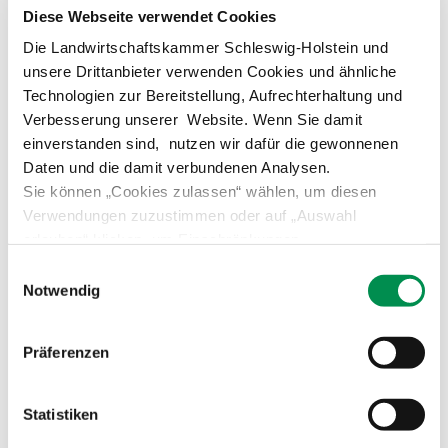
Form.
Diese Webseite verwendet Cookies
Die Landwirtschaftskammer Schleswig-Holstein und
unsere Drittanbieter verwenden Cookies und ähnliche
Technologien zur Bereitstellung, Aufrechterhaltung und
Weiter lesen
Verbesserung unserer Website. Wenn Sie damit
einverstanden sind, nutzen wir dafür die gewonnenen
Daten und die damit verbundenen Analysen.
Sie können „Cookies zulassen“ wählen, um diesen
Winterweizen LSV
Verwendungen zuzustimmen oder auf „Auswahl
2022
24
erlauben“ klicken, um Einschränkungen
Sortenempfehlung
Aug.
Östliches Hügelland
vorzunehmen. Über „Details zeigen“ gelangen Sie zu
2022
Einwilligungsauswahl
detaillierteren Informationen. Erteilte Einwilligungen
Notwendig
können von Ihnen jederzeit in der
Datenschutzerklärung
widerrufen werden.
Versuchsergebnisse in
Präferenzen
tabellarischer Form.
Statistiken