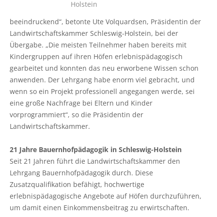
Holstein
Pflanzenschutzberatung
Obstbau
beeindruckend“, betonte Ute Volquardsen, Präsidentin der
Anbauberatung
Haus- und Kleingarten
Landwirtschaftskammer Schleswig-Holstein, bei der
Übergabe. „Die meisten Teilnehmer haben bereits mit
Grünlandberatung
Thea und Bruno Tietgen Stiftung
Kindergruppen auf ihren Höfen erlebnispädagogisch
gearbeitet und konnten das neu erworbene Wissen schon
ELER Grünlandberatung
anwenden. Der Lehrgang habe enorm viel gebracht, und
wenn so ein Projekt professionell angegangen werde, sei
Innovationsberatung EIP-Förderung
eine große Nachfrage bei Eltern und Kinder
vorprogrammiert“, so die Präsidentin der
Beratung in der Tierhaltung
Landwirtschaftskammer.
Beratung für den ökologischen Landbau
21 Jahre Bauernhofpädagogik in Schleswig-Holstein
Seit 21 Jahren führt die Landwirtschaftskammer den
Bau-, Energie- und Technikberatung
Lehrgang Bauernhofpädagogik durch. Diese
Zusatzqualifikation befähigt, hochwertige
erlebnispädagogische Angebote auf Höfen durchzuführen,
um damit einen Einkommensbeitrag zu erwirtschaften.