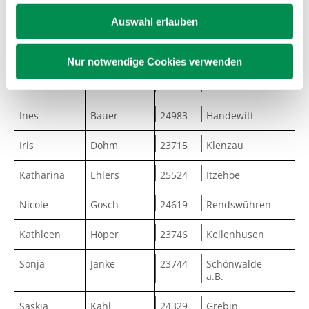
Auswahl erlauben
Stefanie
Roschat
23843
Bad Oldesloe
Janina
Ulbrich
24619
Rendswühren
Nur notwendige Cookies verwenden
Lena
Bahde
24576
Bad Bramstedt
Ines
Bauer
24983
Handewitt
Iris
Dohm
23715
Klenzau
Katharina
Ehlers
25524
Itzehoe
Nicole
Gosch
24619
Rendswühren
Kathleen
Höper
23746
Kellenhusen
Sonja
Janke
23744
Schönwalde
a.B.
Saskia
Kahl
24329
Grebin