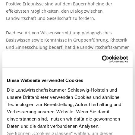
Positive Erlebnisse sind auf dem Bauernhof eine der
effektivsten Möglichkeiten, den Dialog zwischen
Landwirtschaft und Gesellschaft zu fördern.
Da diese Art von Wissensvermittlung pädagogisches
Basiswissen sowie Kenntnisse in Gruppenführung, Rhetorik
und Sinnesschulung bedarf, hat die Landwirtschaftskammer
Schleswig-Holstein zusammen mit einer Pädagogin,
Christine Hamester, den Lehrgang Bauernhofpädagogik
konzipiert. Der Lehrgang wurde in vier Blöcken innerhalb
des letzten halben Jahres in Futterkamp, auf Hof Viehbrook
Diese Webseite verwendet Cookies
und auf Hof Helle durchgeführt.
Die Landwirtschaftskammer Schleswig-Holstein und
unsere Drittanbieter verwenden Cookies und ähnliche
Erfolgreich haben ihr Zertifikat erhalten:
Technologien zur Bereitstellung, Aufrechterhaltung und
Verbesserung unserer Website. Wenn Sie damit
Judith
Andreßen
25718
Friedrichskoog
einverstanden sind, nutzen wir dafür die gewonnenen
Daten und die damit verbundenen Analysen.
Annika
Block
25785
Nordhastedt
Sie können „Cookies zulassen“ wählen, um diesen