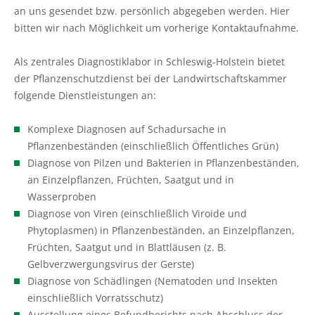
Pflanzenschutzberatung
Obstbau
an uns gesendet bzw. persönlich abgegeben werden. Hier
bitten wir nach Möglichkeit um vorherige Kontaktaufnahme.
Anbauberatung
Haus- und Kleingarten
Als zentrales Diagnostiklabor in Schleswig-Holstein bietet
Grünlandberatung
Thea und Bruno Tietgen Stiftung
der Pflanzenschutzdienst bei der Landwirtschaftskammer
folgende Dienstleistungen an:
ELER Grünlandberatung
Komplexe Diagnosen auf Schadursache in
Innovationsberatung EIP-Förderung
Pflanzenbeständen (einschließlich Öffentliches Grün)
Diagnose von Pilzen und Bakterien in Pflanzenbeständen,
Beratung in der Tierhaltung
an Einzelpflanzen, Früchten, Saatgut und in
Wasserproben
Beratung für den ökologischen Landbau
Diagnose von Viren (einschließlich Viroide und
Phytoplasmen) in Pflanzenbeständen, an Einzelpflanzen,
Bau-, Energie- und Technikberatung
Früchten, Saatgut und in Blattläusen (z. B.
Gelbverzwergungsvirus der Gerste)
Diagnose von Schädlingen (Nematoden und Insekten
einschließlich Vorratsschutz)
Ausstellung eines Befundberichts nach Abschluss der