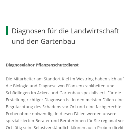
Ökokonto
Aus-, Fort- und Weiterbildung
Ausbildungsplätze
Gütezeichen Schleswig-Holstein
Beratung in Einkommenskombinationen
Ökologischer Landbau
Weihnachtsbaumkulturen
Planung und Gutachten
Ausbildungsberatung
Einkaufen beim Erzeuger
Beratung zur Hofübergabe
Umwelt- und Gewässerschutz
Zierpflanzenbau
Baumkontrollen
Fort- und Weiterbildung
Haus- und Kleingarten
Diagnosen für die Landwirtschaft
Gemeinsam gegen psychische Belastungen in der
Landwirtschaftliches Bauen und Energietechnik
Stauden
und den Gartenbau
Landwirtschaft
Waldbestattung
Praktikum
Garten- und Balkontipps
Garten- und Landschaftsbau
Sozioökonomische Beratung
Ausbilder und Ausbildungsbetrieb
Öffentliches Grün
Diagnoselabor Pflanzenschutzdienst
Vorsorge- und Versicherungsberatung
Lernen durch Erleben
Golfrasen
Die Mitarbeiter am Standort Kiel im Westring haben sich auf
Mediation und Konfliktberatung
Partner
die Biologie und Diagnose von Pflanzenkrankheiten und
Friedhofsgärtnerei
Schädlingen im Acker- und Gartenbau spezialisiert. Für die
Beratung zur Bilanzierung gemäß
Erstellung richtiger Diagnosen ist in den meisten Fällen eine
Düngeverordnung
Gemüsebau
Begutachtung des Schadens vor Ort und eine fachgerechte
Probenahme notwendig. In diesen Fällen werden unsere
Beratung EG-Wasserrahmenrichtlinie (WRRL)
Spargelanbau
spezialisierten Berater und Beraterinnen für Sie regional vor
Ort tätig sein. Selbstverständlich können auch Proben direkt