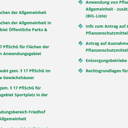
Anwendung von Pflan
Allgemeinheit - zus
lächen der Allgemeinheit
(BVL-Liste)
ächen der Allgemeinheit in
Info zum Antrag auf
iet Öffentliche Parks &
Pflanzenschutzmittel
Antrag auf Ausnahm
7 PflSchG für Flächen der
Pflanzenschutzmittel
 im Anwendungsgebiet
Entsorgungsbetriebe 
aubt gem. § 17 PflSchG im
Rechtsgrundlagen für
he Gewächshäuser
gem. § 17 PflSchG für
ebiet Sportplatz in der
ndungsbereich Friedhof
 Allgemeinheit