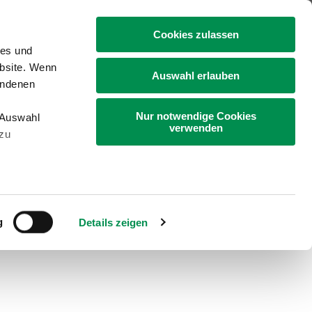
+49 4331 9453-0
Cookies zulassen
ies und
ebsite. Wenn
Auswahl erlauben
undenen
Nur notwendige Cookies
„Auswahl
Gartenbau
Bildung
Landleben
verwenden
 zu
andschaftsbau, Kommunen)
g
Details zeigen