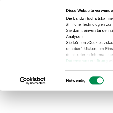
Diese Webseite verwende
Anspr
Die Landwirtschaftskamme
ähnliche Technologien zur
Sie damit einverstanden s
Analysen.
Sie können „Cookies zula
Versuche
Beratung
Übersicht
erlauben“ klicken, um Ein
detaillierteren Information
Datenschutzerklärung
wi
Gartenbau
Öffentliches Gr
Einwilligungsauswahl
Notwendig
Pflanzenschutzberatun