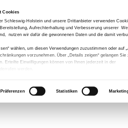
t Cookies
echpartner & Berater
Visit us at #Youtube
Visit us at #Instagram
Visit us at #Instagram
r Schleswig-Holstein und unsere Drittanbieter verwenden Cook
 Bereitstellung, Aufrechterhaltung und Verbesserung unserer W
ind, nutzen wir dafür die gewonnenen Daten und die damit verb
ssen“ wählen, um diesen Verwendungen zuzustimmen oder auf 
Landwirtschaft
Öko
Forst
Fischerei
schränkungen vorzunehmen. Über „Details zeigen“ gelangen Sie
en. Erteilte Einwilligungen können von Ihnen jederzeit in der
derrufen werden.
ün
Pflanzenschutz Öffentliches Grün (Garten- und L
Präferenzen
Statistiken
Marketin
g