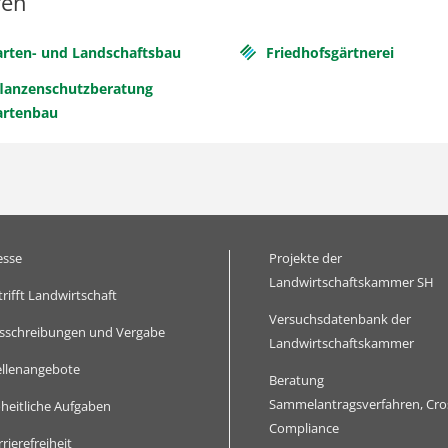
ren
arten- und Landschaftsbau
Friedhofsgärtnerei
flanzenschutzberatung
artenbau
esse
Projekte der
Landwirtschaftskammer SH
trifft Landwirtschaft
Versuchsdatenbank der
sschreibungen und Vergabe
Landwirtschaftskammer
ellenangebote
Beratung
Sammelantragsverfahren, Cro
heitliche Aufgaben
Compliance
rierefreiheit