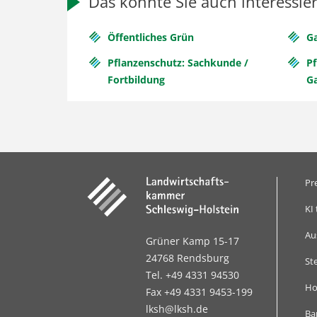
Das könnte Sie auch interessie
Öffentliches Grün
G
Pflanzenschutz: Sachkunde /
P
Fortbildung
G
Pr
KI 
Au
Grüner Kamp 15-17
24768 Rendsburg
St
Tel. +49 4331 94530
Ho
Fax +49 4331 9453-199
lksh@lksh.de
Bar