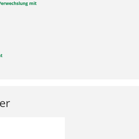
 Verwechslung mit
nt
er