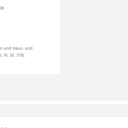
08
ün und Haus- und
 PI, SE, STB,