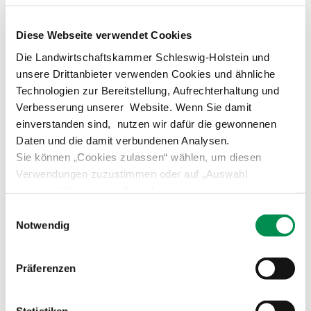
Diese Webseite verwendet Cookies
Jetzt Ausbildungsplatz
Die Landwirtschaftskammer Schleswig-Holstein und
unsere Drittanbieter verwenden Cookies und ähnliche
finden?
Technologien zur Bereitstellung, Aufrechterhaltung und
Verbesserung unserer Website. Wenn Sie damit
einverstanden sind, nutzen wir dafür die gewonnenen
Daten und die damit verbundenen Analysen.
Sie können „Cookies zulassen“ wählen, um diesen
Informationen zum Beruf
Verwendungen zuzustimmen oder auf „Auswahl
erlauben“ klicken, um Einschränkungen
Pferdewirt Merkblatt inklusive
vorzunehmen. Über „Details zeigen“ gelangen Sie zu
Einwilligungsauswahl
Ausbildungsvergütung
detaillierteren Informationen. Erteilte Einwilligungen
Notwendig
Pferdewirt Infos vom Ausbildungsberater
können von Ihnen jederzeit in der
Datenschutzerklärung
Pferdewirt Ausbildungsordnung
widerrufen werden.
Prüfungsordnung Abschlussprüfung
Präferenzen
Broschüre Grüne Berufe haben Zukunft
Liste der Ausbildungsberater zum Downloaden