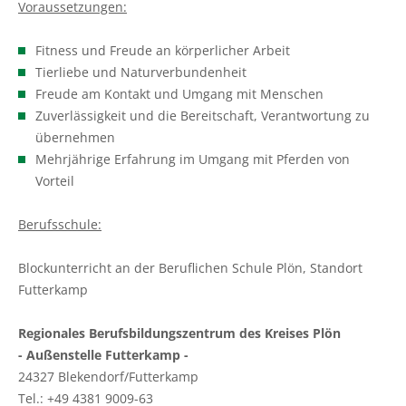
Voraussetzungen:
Pflanzenschutzberatung
Obstbau
Fitness und Freude an körperlicher Arbeit
Anbauberatung
Haus- und Kleingarten
Tierliebe und Naturverbundenheit
Freude am Kontakt und Umgang mit Menschen
Grünlandberatung
Thea und Bruno Tietgen Stiftung
Zuverlässigkeit und die Bereitschaft, Verantwortung zu
übernehmen
ELER Grünlandberatung
Mehrjährige Erfahrung im Umgang mit Pferden von
Vorteil
Innovationsberatung EIP-Förderung
Berufsschule:
Beratung in der Tierhaltung
Blockunterricht an der Beruflichen Schule Plön, Standort
Beratung für den ökologischen Landbau
Futterkamp
Bau-, Energie- und Technikberatung
Regionales Berufsbildungszentrum des Kreises Plön
- Außenstelle Futterkamp -
24327 Blekendorf/Futterkamp
Tel.: +49 4381 9009-63