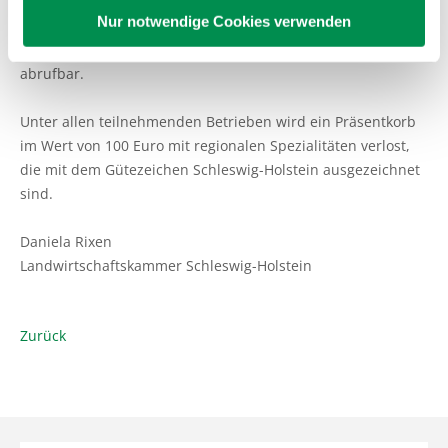
Nur notwendige Cookies verwenden
Weitere Informationen, Teilnahmevoraussetzungen und das
Anmeldeformular sind online unter folgendem
Link
abrufbar.
Unter allen teilnehmenden Betrieben wird ein Präsentkorb
im Wert von 100 Euro mit regionalen Spezialitäten verlost,
die mit dem Gütezeichen Schleswig-Holstein ausgezeichnet
sind.
Daniela Rixen
Landwirtschaftskammer Schleswig-Holstein
Zurück