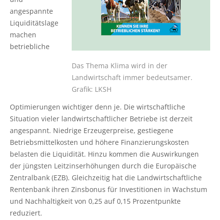
Ökokonto
Aus-, Fort- und Weiterbildung
Ausbildungsplätze
Gütezeichen Schleswig-Holstein
angespannte
Beratung in Einkommenskombinationen
Ökologischer Landbau
Weihnachtsbaumkulturen
Liquiditätslage
Planung und Gutachten
Ausbildungsberatung
Einkaufen beim Erzeuger
machen
Beratung zur Hofübergabe
Umwelt- und Gewässerschutz
Zierpflanzenbau
betriebliche
Baumkontrollen
Fort- und Weiterbildung
Haus- und Kleingarten
Gemeinsam gegen psychische Belastungen in der
Landwirtschaftliches Bauen und Energietechnik
Stauden
Das Thema Klima wird in der
Landwirtschaft
Waldbestattung
Praktikum
Garten- und Balkontipps
Landwirtschaft immer bedeutsamer.
Garten- und Landschaftsbau
Grafik: LKSH
Sozioökonomische Beratung
Ausbilder und Ausbildungsbetrieb
Optimierungen wichtiger denn je. Die wirtschaftliche
Öffentliches Grün
Situation vieler landwirtschaftlicher Betriebe ist derzeit
Vorsorge- und Versicherungsberatung
Lernen durch Erleben
angespannt. Niedrige Erzeugerpreise, gestiegene
Golfrasen
Betriebsmittelkosten und höhere Finanzierungskosten
Mediation und Konfliktberatung
Partner
belasten die Liquidität. Hinzu kommen die Auswirkungen
Friedhofsgärtnerei
der jüngsten Leitzinserhöhungen durch die Europäische
Beratung zur Bilanzierung gemäß
Zentralbank (EZB). Gleichzeitig hat die Landwirtschaftliche
Düngeverordnung
Gemüsebau
Rentenbank ihren Zinsbonus für Investitionen in Wachstum
und Nachhaltigkeit von 0,25 auf 0,15 Prozentpunkte
Beratung EG-Wasserrahmenrichtlinie (WRRL)
Spargelanbau
reduziert.