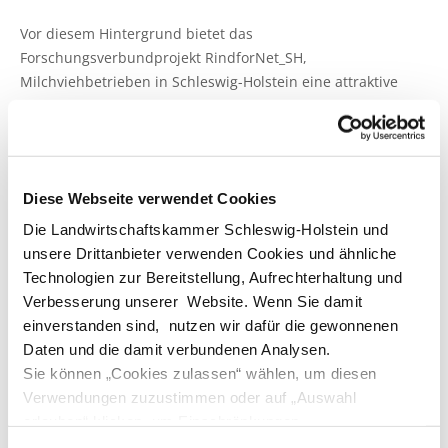
Pflanzenschutzberatung
Obstbau
Vor diesem Hintergrund bietet das
Forschungsverbundprojekt RindforNet_SH,
Anbauberatung
Haus- und Kleingarten
Milchviehbetrieben in Schleswig-Holstein eine attraktive
Unterstützung: Noch bis Ende des Jahres können Betriebe
Grünlandberatung
Thea und Bruno Tietgen Stiftung
kostenlos an einem Klimacoaching teilnehmen. Ziel ist es,
Einsparpotenziale bei Treibhausgasemissionen und
ELER Grünlandberatung
betriebswirtschaftliche Optimierungsmöglichkeiten zu
Diese Webseite verwendet Cookies
identifizieren. Im Rahmen des Coachings wird für den
Innovationsberatung EIP-Förderung
Betriebszweig Milchviehhaltung eine Klimabilanz erstellt.
Die Landwirtschaftskammer Schleswig-Holstein und
Diese beinhaltet den CO₂-Fußabdruck je Kilogramm Milch
Beratung in der Tierhaltung
unsere Drittanbieter verwenden Cookies und ähnliche
und ist für drei Jahre gültig. Die Klimabilanz kann zudem als
Technologien zur Bereitstellung, Aufrechterhaltung und
Nachweis für die Beantragung des Zinsbonus der
Beratung für den ökologischen Landbau
Verbesserung unserer Website. Wenn Sie damit
Landwirtschaftlichen Rentenbank bei Investitionen in
einverstanden sind, nutzen wir dafür die gewonnenen
Wachstum und Nachhaltigkeit genutzt werden.
Bau-, Energie- und Technikberatung
Daten und die damit verbundenen Analysen.
Sie können „Cookies zulassen“ wählen, um diesen
Neben der Analyse klimarelevanter Kennzahlen werden
Verwendungen zuzustimmen oder auf „Auswahl
gemeinsam mit den Betrieben wichtige Stellschrauben zur
erlauben“ klicken, um Einschränkungen
Reduzierung von Emissionen sowie zur Verbesserung der
vorzunehmen. Über „Details zeigen“ gelangen Sie zu