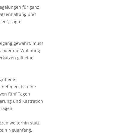
Regelungen für ganz
 Katzenhaltung und
mmen
, sagte
“
Freigang gewährt, muss
us oder die Wohnung
rkatzen gilt eine
griffene
 nehmen. Ist eine
 von fünf Tagen
ierung und Kastration
tragen.
zen weiterhin statt.
kein Neuanfang,