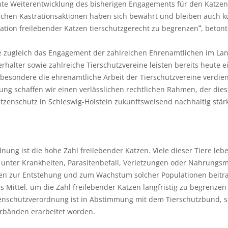
te Weiterentwicklung des bisherigen Engagements für den Katzen
eichen Kastrationsaktionen haben sich bewährt und bleiben auch kü
ation freilebender Katzen tierschutzgerecht zu begrenzen
, beton
“
e zugleich das Engagement der zahlreichen Ehrenamtlichen im Lan
erhalter sowie zahlreiche Tierschutzvereine leisten bereits heute e
sbesondere die ehrenamtliche Arbeit der Tierschutzvereine verdi
ung schaffen wir einen verlässlichen rechtlichen Rahmen, der di
tzenschutz in Schleswig-Holstein zukunftsweisend nachhaltig stärk
nung ist die hohe Zahl freilebender Katzen. Viele dieser Tiere le
unter Krankheiten, Parasitenbefall, Verletzungen oder Nahrungsm
en zur Entstehung und zum Wachstum solcher Populationen beitrage
s Mittel, um die Zahl freilebender Katzen langfristig zu begrenzen
enschutzverordnung ist in Abstimmung mit dem Tierschutzbund, s
bänden erarbeitet worden.