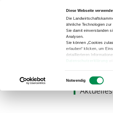
Diese Webseite verwende
Anspr
Die Landwirtschaftskamme
ähnliche Technologien zur
Sie damit einverstanden s
Analysen.
Sie können „Cookies zula
Versuche
Beratung
Übersicht
erlauben“ klicken, um Ein
detaillierteren Information
Datenschutzerklärung
wi
Aktuelles
Nachrichten
Einwilligungsauswahl
Notwendig
Aktuelles