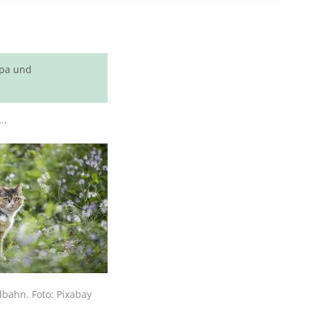
n
opa und
..
dbahn. Foto: Pixabay