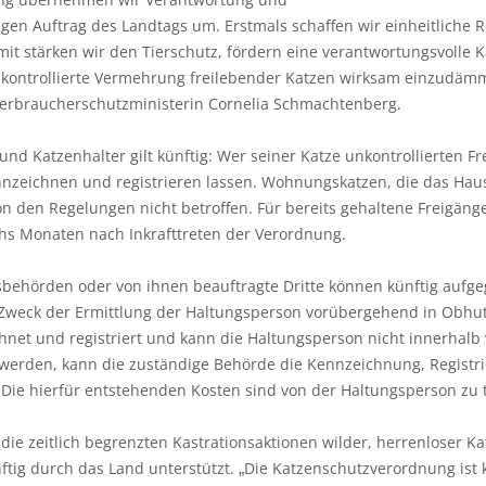
gen Auftrag des Landtags um. Erstmals schaffen wir einheitliche 
mit stärken wir den Tierschutz, fördern eine verantwortungsvolle
unkontrollierte Vermehrung freilebender Katzen wirksam einzudä
Verbraucherschutzministerin Cornelia Schmachtenberg.
und Katzenhalter gilt künftig: Wer seiner Katze unkontrollierten 
kennzeichnen und registrieren lassen. Wohnungskatzen, die das Ha
on den Regelungen nicht betroffen. Für bereits gehaltene Freigänge
chs Monaten nach Inkrafttreten der Verordnung.
behörden oder von ihnen beauftragte Dritte können künftig aufge
Zweck der Ermittlung der Haltungsperson vorübergehend in Obhut
hnet und registriert und kann die Haltungsperson nicht innerhalb
t werden, kann die zuständige Behörde die Kennzeichnung, Registr
 Die hierfür entstehenden Kosten sind von der Haltungsperson zu 
die zeitlich begrenzten Kastrationsaktionen wilder, herrenloser Kat
ftig durch das Land unterstützt.
Die Katzenschutzverordnung ist 
„