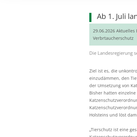
Ab 1. Juli 
29.06.2026
Aktuelles
Verbrtaucherschutz
Die Landesregierung se
Ziel ist es, die unkont
einzudämmen, den Tie
der Umsetzung von Ka
Bisher hatten einzeln
Katzenschutzverordnun
Katzenschutzverordnun
Holsteins und löst d
Tierschutz ist eine ge
„
Katzenschutzverordnu