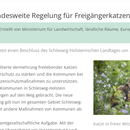
landesweite Regelung für Freigängerkatze
Erstellt von
Ministerium für Landwirtschaft, ländliche Räume, Eur
tzt einen Beschluss des Schleswig-Holsteinischen Landtages um .
rollierte Vermehrung freilebender Katzen
rschutz zu stärken und die Kommunen bei
tzenschutzmaßnahmen zu unterstützen.
e Kommunen in Schleswig-Holstein
gen auf den Weg gebracht. Die neue
g gilt nun im gesamten Gebiet Schleswig-
amit andere Maßnahmen von Kommunen ab.
samtgesellschaftliche Aufgabe. Mit der
Katze in freier Wil
ng übernehmen wir Verantwortung und