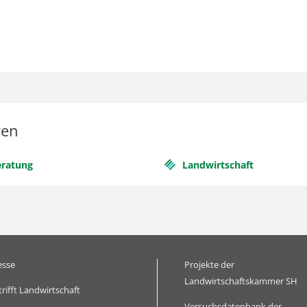
ren
eratung
Landwirtschaft
esse
Projekte der
Landwirtschaftskammer SH
trifft Landwirtschaft
Versuchsdatenbank der