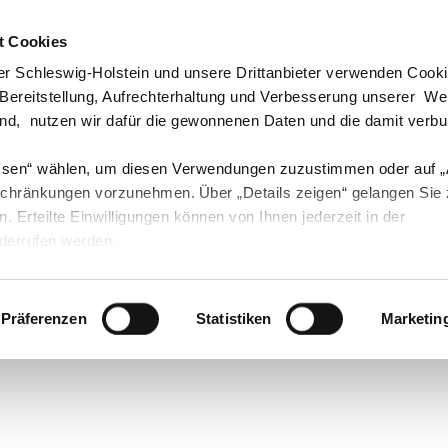
t Cookies
echpartner & Berater
Visit us at #Youtube
Visit us at #Instagram
Visit us at #Instagram
r Schleswig-Holstein und unsere Drittanbieter verwenden Cook
 Bereitstellung, Aufrechterhaltung und Verbesserung unserer W
ind, nutzen wir dafür die gewonnenen Daten und die damit verb
ssen“ wählen, um diesen Verwendungen zuzustimmen oder auf 
Landwirtschaft
Öko
Forst
Fischerei
schränkungen vorzunehmen. Über „Details zeigen“ gelangen Sie
en. Erteilte Einwilligungen können von Ihnen jederzeit in der
derrufen werden.
Präferenzen
Statistiken
Marketin