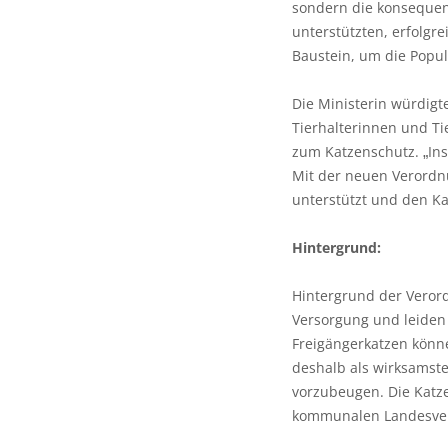
sondern die konsequen
unterstützten, erfolgr
Baustein, um die Popul
Die Ministerin würdigt
Tierhalterinnen und Ti
zum Katzenschutz.
In
„
Mit der neuen Verordn
unterstützt und den Ka
Hintergrund:
Hintergrund der Verord
Versorgung und leiden 
Freigängerkatzen könn
deshalb als wirksamste
vorzubeugen. Die Katz
kommunalen Landesver