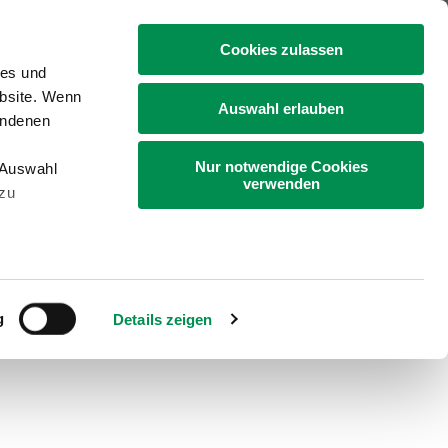
+49 4331 9453-0
Cookies zulassen
ies und
ebsite. Wenn
Auswahl erlauben
undenen
Nur notwendige Cookies
„Auswahl
Gartenbau
Bildung
Landleben
verwenden
 zu
g
Details zeigen