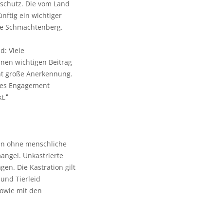
schutz. Die vom Land
nftig ein wichtiger
te Schmachtenberg.
d: Viele
inen wichtigen Beitrag
ent große Anerkennung.
eses Engagement
t.
“
ben ohne menschliche
angel. Unkastrierte
n. Die Kastration gilt
 und Tierleid
owie mit den