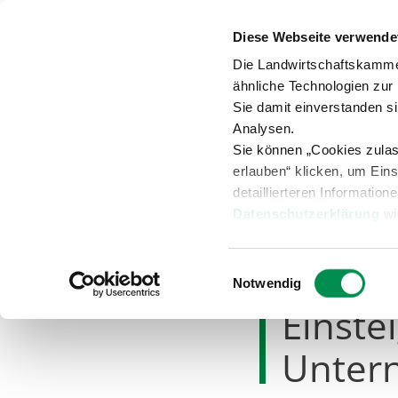
Diese Webseite verwende
Anspr
Die Landwirtschaftskamme
ähnliche Technologien zur
Sie damit einverstanden s
Analysen.
Sie können „Cookies zula
Versuche
Beratung
Übersicht
erlauben“ klicken, um Ein
detaillierteren Information
Datenschutzerklärung
wi
Aktuelles
Agrarterminkalen
Einwilligungsauswahl
Notwendig
Einste
Unter