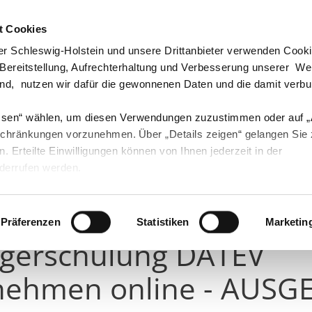
t Cookies
echpartner & Berater
Visit us at #Youtube
Visit us at #Instagram
Visit us at #Instagram
r Schleswig-Holstein und unsere Drittanbieter verwenden Cook
 Bereitstellung, Aufrechterhaltung und Verbesserung unserer W
ind, nutzen wir dafür die gewonnenen Daten und die damit verb
ssen“ wählen, um diesen Verwendungen zuzustimmen oder auf 
Landwirtschaft
Öko
Forst
Fischerei
schränkungen vorzunehmen. Über „Details zeigen“ gelangen Sie
en. Erteilte Einwilligungen können von Ihnen jederzeit in der
derrufen werden.
der
Ereignis
Präferenzen
Statistiken
Marketin
igerschulung DATEV
nehmen online - AUS