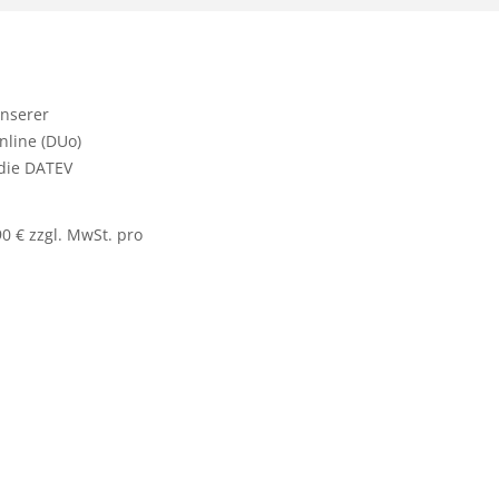
unserer
nline (DUo)
 die DATEV
0 € zzgl. MwSt. pro