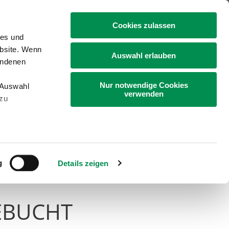
+49 4331 9453-0
Cookies zulassen
ies und
ebsite. Wenn
Auswahl erlauben
undenen
Nur notwendige Cookies
„Auswahl
Gartenbau
Bildung
Landleben
verwenden
 zu
g
Details zeigen
GEBUCHT