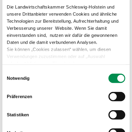
Ausbildungsregelung Werker/in im Gartenbau
Die Landwirtschaftskammer Schleswig-Holstein und
Ausbildungsregelung Fachpraktiker/in in der
unsere Drittanbieter verwenden Cookies und ähnliche
Pferdewirtschaft
Technologien zur Bereitstellung, Aufrechterhaltung und
Ausbildungsrahmenplan Fachpraktiker/in in der
Verbesserung unserer Website. Wenn Sie damit
Pferdewirtschaft
einverstanden sind, nutzen wir dafür die gewonnenen
Informationen zur Ausbildung
Daten und die damit verbundenen Analysen.
Inhaltsverzeichnis betriebliche Unterweisung
Sie können „Cookies zulassen“ wählen, um diesen
Prüfungsordnung Abschlussprüfung
Verwendungen zuzustimmen oder auf „Auswahl
Broschüre Grüne Berufe haben Zukunft
erlauben“ klicken, um Einschränkungen
Liste der Ausbildungsberater zum Downloaden
vorzunehmen. Über „Details zeigen“ gelangen Sie zu
Einwilligungsauswahl
detaillierteren Informationen. Erteilte Einwilligungen
Notwendig
können von Ihnen jederzeit in der
Datenschutzerklärung
widerrufen werden.
Präferenzen
Rund um den Ausbildungsvertrag
Statistiken
Hinweise zur Eintragung von Urlaub im
Ausbildungsvertrag
Sachbezugswerte für Unterkunft und Verpflegung