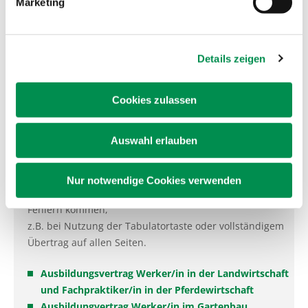
Marketing
Aufhebungsvertrag
Informationen zum Aufhebungsvertrag
Details zeigen
Ausbildungsvertrag
Cookies zulassen
Ein fehlerfreies Ausfüllen der Vorlage ist gewährleistet,
Auswahl erlauben
wenn das Formular
zunächst
heruntergeladen oder gespeichert und
dann
bearbeitet wird
.
Nur notwendige Cookies verwenden
Anderenfalls kann es je nach verwendetem Browser zu
Fehlern kommen,
z.B. bei Nutzung der Tabulatortaste oder vollständigem
Übertrag auf allen Seiten.
Ausbildungsvertrag Werker/in in der Landwirtschaft
und Fachpraktiker/in in der Pferdewirtschaft
Ausbildungvertrag Werker/in im Gartenbau