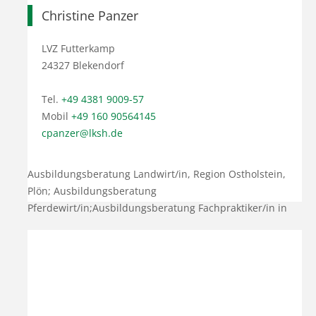
Christine Panzer
LVZ Futterkamp
24327 Blekendorf
Tel.
+49 4381 9009-57
Mobil
+49 160 90564145
cpanzer@lksh.de
Ausbildungsberatung Landwirt/in, Region Ostholstein,
Plön; Ausbildungsberatung
Pferdewirt/in;Ausbildungsberatung Fachpraktiker/in in
der Pferdewirtschaft und Werker/in in der
Landwirtschaft;Betreuung vlf