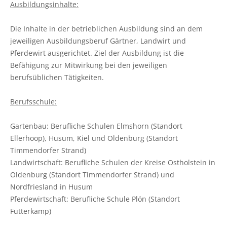
Ausbildungsinhalte:
Pflanzenschutzberatung
Obstbau
Die Inhalte in der betrieblichen Ausbildung sind an dem
Anbauberatung
Haus- und Kleingarten
jeweiligen Ausbildungsberuf Gärtner, Landwirt und
Pferdewirt ausgerichtet. Ziel der Ausbildung ist die
Grünlandberatung
Thea und Bruno Tietgen Stiftung
Befähigung zur Mitwirkung bei den jeweiligen
berufsüblichen Tätigkeiten.
ELER Grünlandberatung
Berufsschule:
Innovationsberatung EIP-Förderung
Gartenbau: Berufliche Schulen Elmshorn (Standort
Beratung in der Tierhaltung
Ellerhoop), Husum, Kiel und Oldenburg (Standort
Timmendorfer Strand)
Beratung für den ökologischen Landbau
Landwirtschaft: Berufliche Schulen der Kreise Ostholstein in
Oldenburg (Standort Timmendorfer Strand) und
Bau-, Energie- und Technikberatung
Nordfriesland in Husum
Pferdewirtschaft: Berufliche Schule Plön (Standort
Futterkamp)