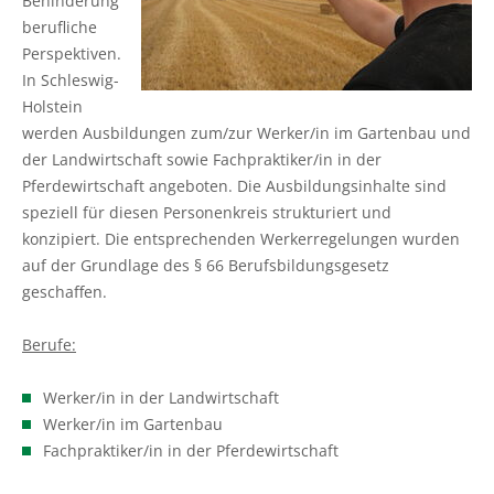
Behinderung
Ökokonto
Aus-, Fort- und Weiterbildung
Ausbildungsplätze
Gütezeichen Schleswig-Holstein
berufliche
Beratung in Einkommenskombinationen
Ökologischer Landbau
Weihnachtsbaumkulturen
Perspektiven.
Planung und Gutachten
Ausbildungsberatung
Einkaufen beim Erzeuger
In Schleswig-
Beratung zur Hofübergabe
Umwelt- und Gewässerschutz
Zierpflanzenbau
Holstein
Baumkontrollen
Fort- und Weiterbildung
Haus- und Kleingarten
werden Ausbildungen zum/zur Werker/in im Gartenbau und
Gemeinsam gegen psychische Belastungen in der
Landwirtschaftliches Bauen und Energietechnik
Stauden
der Landwirtschaft sowie Fachpraktiker/in in der
Landwirtschaft
Waldbestattung
Praktikum
Garten- und Balkontipps
Pferdewirtschaft angeboten. Die Ausbildungsinhalte sind
Garten- und Landschaftsbau
speziell für diesen Personenkreis strukturiert und
Sozioökonomische Beratung
Ausbilder und Ausbildungsbetrieb
konzipiert. Die entsprechenden Werkerregelungen wurden
Öffentliches Grün
auf der Grundlage des § 66 Berufsbildungsgesetz
Vorsorge- und Versicherungsberatung
Lernen durch Erleben
geschaffen.
Golfrasen
Mediation und Konfliktberatung
Partner
Berufe:
Friedhofsgärtnerei
Beratung zur Bilanzierung gemäß
Werker/in in der Landwirtschaft
Düngeverordnung
Gemüsebau
Werker/in im Gartenbau
Fachpraktiker/in in der Pferdewirtschaft
Beratung EG-Wasserrahmenrichtlinie (WRRL)
Spargelanbau