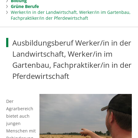
Bildung
Beratung
Grüne Berufe
mehr
Werker/in in der Landwirtschaft, Werker/in im Gartenbau,
Fachpraktiker/in der Pferdewirtschaft
Ansprechpartner finden
Landwirtschaft
mehr
Ausbildungsberatung Grüne Berufe
Markt
Öko
Ausbildungsberuf Werker/in in der
Arbeitnehmerberatung
Düngung
Forst
mehr
Landwirtschaft, Werker/in im
Gartenbau, Fachpraktiker/in in der
Beratung Sammelantragsverfahren, Cross
Pflanzenschutzdienst
Zuständige Bezirksförster
Fischerei
mehr
Compliance
Pferdewirtschaft
Ackerkulturen von Ackerbohnen bis
Beratung und Betreuung
Aktuelles in der Fischerei
Gartenbau
mehr
Unternehmensberatung
Zwischenfrüchte
Förderung
Küstenfischerei und Kleine Hochseefischerei
Aktuelles Gartenbau
Bildung
mehr
Der
Unternehmensführung
Futter- und Substratkonservierung
Agrarbereich
Aus- und Weiterbildung
Aquakultur und Binnenfischerei
Aktuelles aus dem Kompetenzzentrum
Bildung aktuell
Landleben
mehr
bietet auch
Coaching für Unternehmerinnen
Grünland
Baumschule
jungen
Wald- und Naturschutz
Technische Kreislaufanlagen
Grüne Berufe
Land erleben & genießen
Menschen mit
Beratung Digitalisierung
Tier
Baumschule