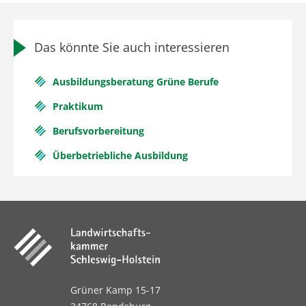
Das könnte Sie auch interessieren
Frank Möller
Ausbildungsberatung Grüne Berufe
Praktikum
Thiensen 16
25373 Ellerhoop
Berufsvorbereitung
Überbetriebliche Ausbildung
Tel.
+49 4120 7068-111
Mobil
+49 179 2440315
fmoeller@lksh.de
Fachbereichsleiter Bildung im Gartenbau
Grüner Kamp 15-17